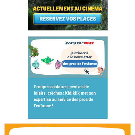
Groupes scolaires, centres de
loisirs, crèches : Kidiklik met son
expertise au service des pros de
l'enfance !