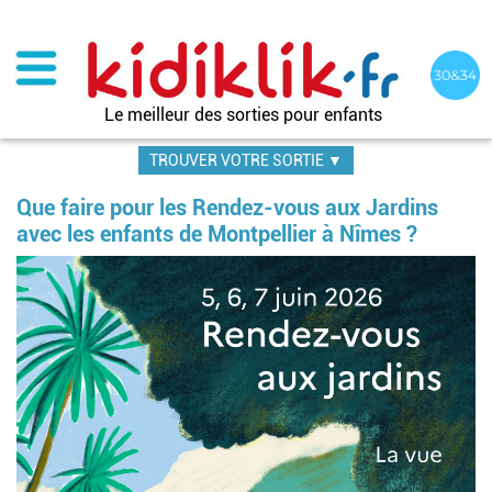
Aller
au
contenu
principal
Le meilleur des sorties pour enfants
TROUVER VOTRE SORTIE ▼
Que faire pour les Rendez-vous aux Jardins
avec les enfants de Montpellier à Nîmes ?
Image