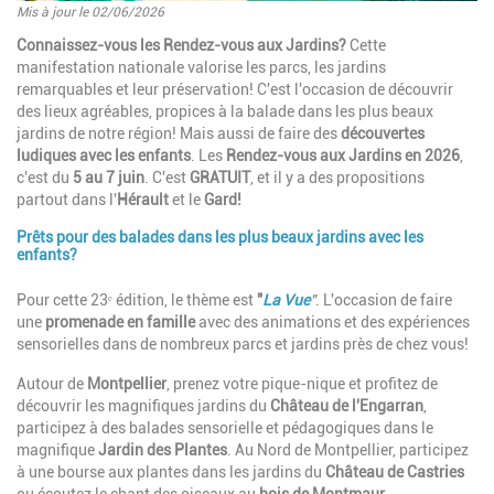
Mis à jour le 02/06/2026
Introduction
Connaissez-vous les Rendez-vous aux Jardins?
Cette
manifestation nationale valorise les parcs, les jardins
remarquables et leur préservation!
C'est l'occasion de découvrir
des lieux agréables, propices à la balade dans les plus beaux
jardins de notre région! Mais aussi de faire des
découvertes
ludiques avec les enfants
. Les
Rendez-vous aux Jardins en 2026
,
c'est du
5 au 7 juin
. C'est
GRATUIT
, et il y a des propositions
partout dans l'
Hérault
et le
Gard!
Prêts pour des balades dans les plus beaux jardins avec les
Paragraphes
enfants?
Description
Pour cette 23ᵉ édition, le thème est
"
La Vue
"
.
L'occasion de faire
une
promenade en famille
avec des animations et des expériences
sensorielles dans de nombreux parcs et jardins près de chez vous!
Autour de
Montpellier
, prenez votre pique-nique et profitez de
découvrir les magnifiques jardins du
Château de l'Engarran
,
participez à des balades sensorielle et pédagogiques dans le
magnifique
Jardin des Plantes
. Au Nord de Montpellier, participez
à une bourse aux plantes dans les jardins du
Château de Castries