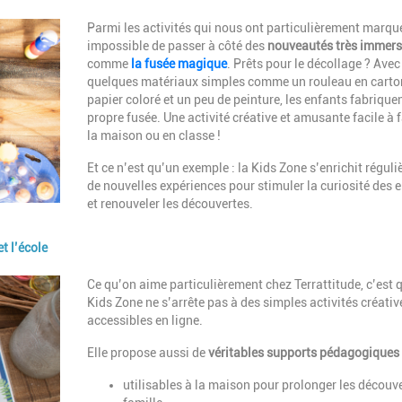
Description
Parmi les activités qui nous ont particulièrement marqu
impossible de passer à côté des
nouveautés très immers
comme
l
a fusée magique
. Prêts pour le décollage ? Avec
quelques matériaux simples comme un rouleau en carto
papier coloré et un peu de peinture, les enfants fabriquen
propre fusée. Une activité créative et amusante facile à f
la maison ou en classe !
Et ce n’est qu’un exemple : la Kids Zone s’enrichit régul
de nouvelles expériences pour stimuler la curiosité des 
et renouveler les découvertes.
t l’école
Description
Ce qu’on aime particulièrement chez Terrattitude, c’est q
Kids Zone ne s’arrête pas à des
simples activités créativ
accessibles en ligne.
Elle propose aussi de
véritables supports pédagogiques
utilisables à la maison pour prolonger les découv