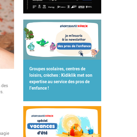
Groupes scolaires, centres de
loisirs, crèches : Kidiklik met son
expertise au service des pros de
s des
l'enfance !
rs.
magie