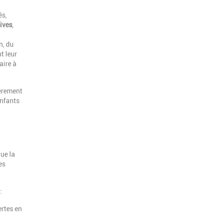
és,
ives
,
n, du
t leur
aire à
ièrement
enfants
ue la
es
:
ertes en