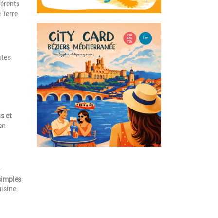
férents
 Terre.
ités
s et
en
e
simples
uisine.