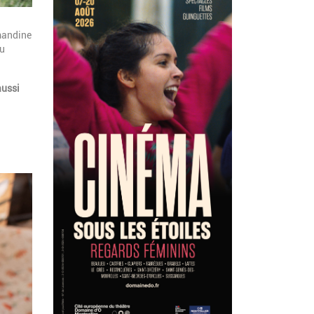
mandine
au
aussi