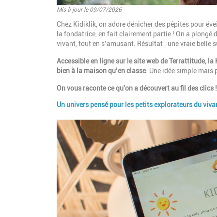
Mis à jour le 09/07/2026
Introduction
Chez Kidiklik, on adore dénicher des pépites pour évei
la fondatrice, en fait clairement partie ! On a plongé
vivant, tout en s’amusant. Résultat : une vraie belle su
Accessible en ligne sur le site web de Terrattitude, l
bien à la maison qu’en classe
. Une idée simple mais 
On vous raconte ce qu'on a découvert au fil des clics !
Un univers pensé pour les petits explorateurs du viva
Paragraphes
Image