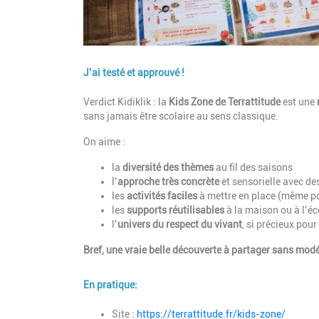
J’ai testé et approuvé !
Description
Verdict Kidiklik : la
Kids Zone de Terrattitude
est une
sans jamais être scolaire au sens classique.
On aime :
la
diversité des thèmes
au fil des saisons
l’
approche très concrète
et sensorielle avec de
les
activités faciles
à mettre en place (même po
les
supports réutilisables
à la maison ou à l’éc
l’
univers du respect du vivant
, si précieux pour
Bref, une vraie belle découverte à partager sans modé
En pratique:
Description
Site :
https://terrattitude.fr/kids-zone/