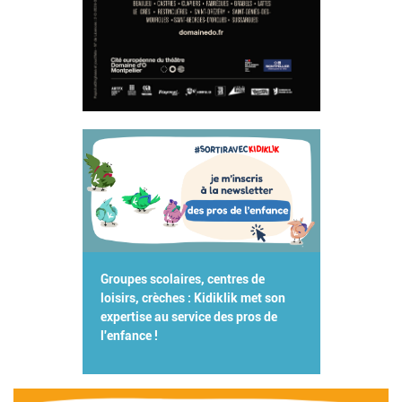
Groupes scolaires, centres de
loisirs, crèches : Kidiklik met son
expertise au service des pros de
l'enfance !