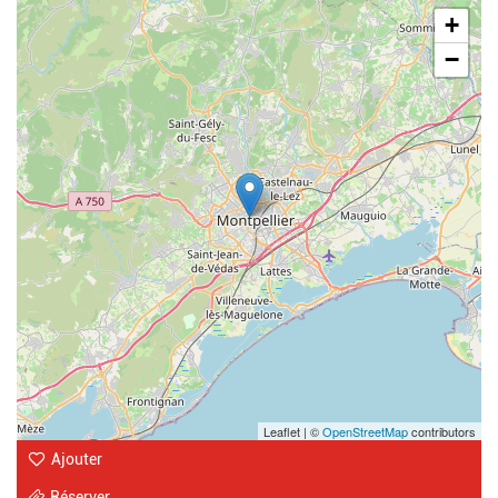
Geolocalisation
+
−
Leaflet | ©
OpenStreetMap
contributors
Ajouter
Réserver