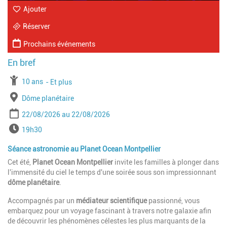
Ajouter
Réserver
Prochains événements
À partir de
10 ans
Jusqu'à l'age de
Et plus
Lieu
Dôme planétaire
Période
Date de début
Date de fin
22/08/2026
22/08/2026
Horaires
19h30
Séance astronomie au Planet Ocean Montpellier
Cet été,
Planet Ocean Montpellier
invite les familles à plonger dans
l'immensité du ciel le temps d'une soirée sous son impressionnant
dôme planétaire
.
Accompagnés par un
médiateur scientifique
passionné, vous
embarquez pour un voyage fascinant à travers notre galaxie afin
de découvrir les phénomènes célestes les plus marquants de la