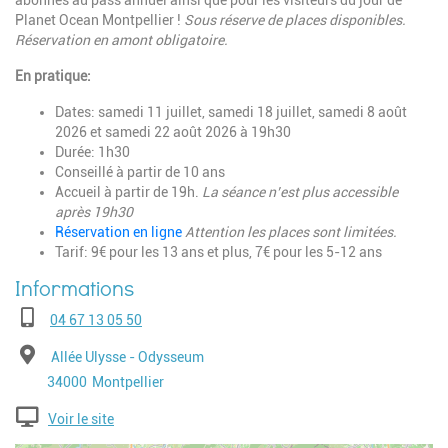
abonnés au pass annuel ainsi que pour les visiteurs du jour de
Planet Ocean Montpellier !
Sous réserve de places disponibles.
Réservation en amont obligatoire.
En pratique:
Dates: s
amedi 11 juillet, s
amedi 18 juillet, s
amedi 8 août
2026 et s
amedi 22 août 2026 à 19h30
Durée: 1h30
Conseillé à partir de 10 ans
Accueil à partir de 19h.
La séance n’est plus accessible
après 19h30
Réservation en ligne
Attention les places sont limitées.
Tarif: 9€ pour les 13 ans et plus, 7€ pour les 5-12 ans
Téléphone
04 67 13 05 50
Adresse
Allée Ulysse - Odysseum
Code postal
Ville
34000
Montpellier
Voir le site