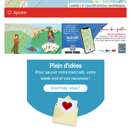
Leaflet | ©
OpenStreetMap
contributors
Ajouter
Plein d'idées
Pour sauver votre mercredi, votre
week-end et vos vacances !
Inscrivez-vous !