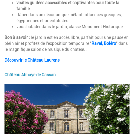
visites guidées accessibles et captivantes pour toute la
famille
flâner dans un décor unique mêlant influences grecques,
égyptiennes et orientalistes
vous balader dans le jardin, classé Monument Historique
Bon à savoir :
le jardin est en accès libre, parfait pour une pause en
plein air et profitez de l'exposition temporaire "
Ravel, Boléro
" dans
le magnifique salon de musique du château.
Découvrir le Château Laurens
Château Abbaye de Cassan
Image