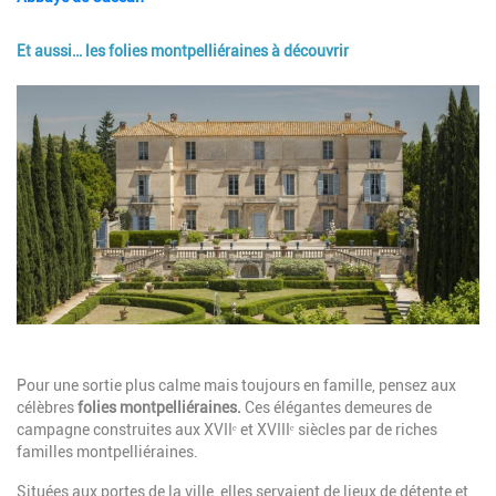
Et aussi… les folies montpelliéraines à découvrir
Image
Description
Pour une sortie plus calme mais toujours en famille, pensez aux
célèbres
folies montpelliéraines.
Ces élégantes demeures de
campagne construites aux XVIIᵉ et XVIIIᵉ siècles par de riches
familles montpelliéraines.
Situées aux portes de la ville, elles servaient de lieux de détente et