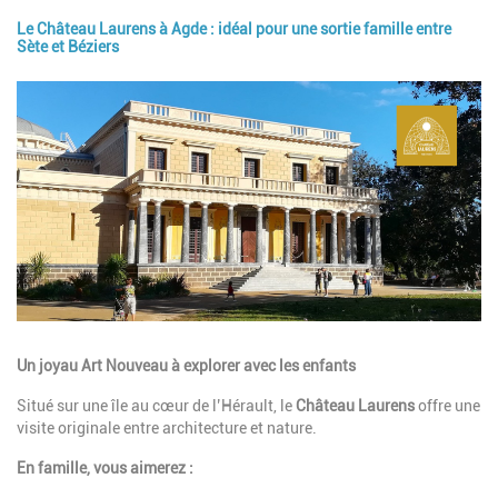
Le Château Laurens à Agde : idéal pour une sortie famille entre
Sète et Béziers
Image
Description
Un joyau Art Nouveau à explorer avec les enfants
Situé sur une île au cœur de l’Hérault, le
Château Laurens
offre une
visite originale entre architecture et nature.
En famille, vous aimerez :