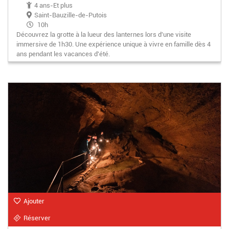
4 ans-Et plus
Saint-Bauzille-de-Putois
10h
Découvrez la grotte à la lueur des lanternes lors d'une visite
immersive de 1h30. Une expérience unique à vivre en famille dès 4
ans pendant les vacances d'été.
Ajouter
Réserver