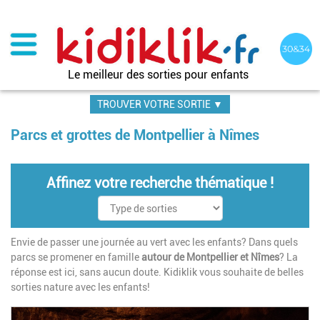
Aller
au
contenu
principal
Le meilleur des sorties pour enfants
TROUVER VOTRE SORTIE ▼
Parcs et grottes de Montpellier à Nîmes
Affinez votre recherche thématique !
Envie de passer une journée au vert avec les enfants? Dans quels
parcs se promener en famille
autour de Montpellier et Nîmes
? La
réponse est ici, sans aucun doute. Kidiklik vous souhaite de belles
sorties nature avec les enfants!