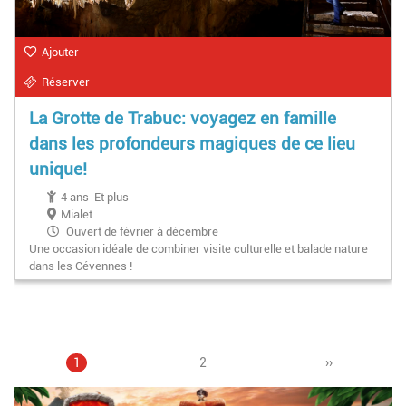
Ajouter
Réserver
La Grotte de Trabuc: voyagez en famille
dans les profondeurs magiques de ce lieu
unique!
4 ans-Et plus
Mialet
Ouvert de février à décembre
Une occasion idéale de combiner visite culturelle et balade nature
dans les Cévennes !
Page
1
Page
2
Pagination
Page
››
courante
suivante