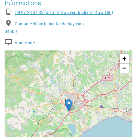
Téléphone
04 67 28 37 32 (du mardi au vendredi de 14h à 18h)
Adresse
Domaine départemental de Bayssan
Code postal
34500
Voir le site
Geolocalisation
+
−