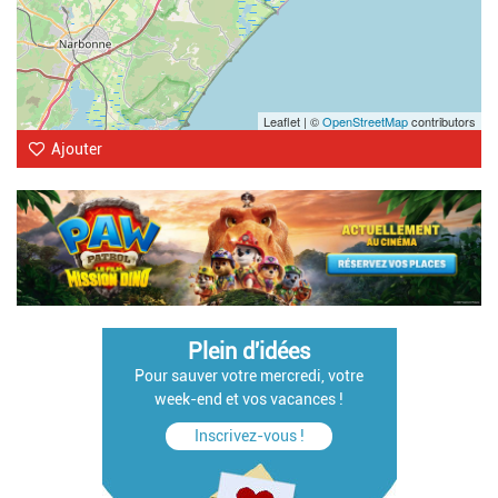
Leaflet | ©
OpenStreetMap
contributors
Ajouter
Plein d'idées
Pour sauver votre mercredi, votre
week-end et vos vacances !
Inscrivez-vous !