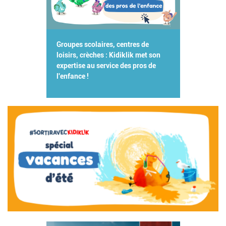
Groupes scolaires, centres de
loisirs, crèches : Kidiklik met son
expertise au service des pros de
l'enfance !