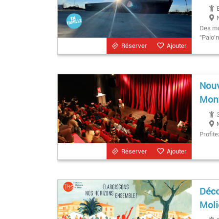
Des mu
"Palo'
Réserver
Ajouter
Nouv
Mont
Profite
Réserver
Ajouter
Déco
Moli