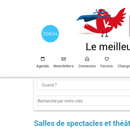
Aller
au
contenu
principal
Le meille
Agenda
Newsletters
Connexion
Favoris
Change
Salles de spectacles et théâ