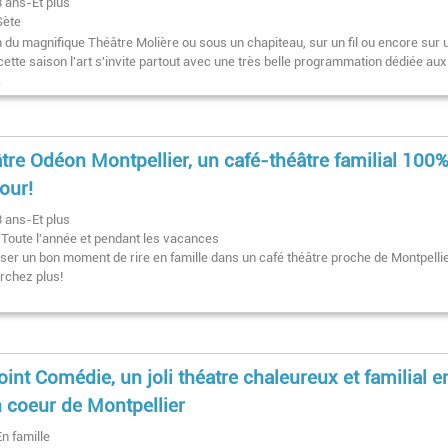
3 ans-Et plus
Sète
n du magnifique Théâtre Molière ou sous un chapiteau, sur un fil ou encore sur 
cette saison l'art s'invite partout avec une très belle programmation dédiée aux
.
tre Odéon Montpellier, un café-théâtre familial 100
our!
3 ans-Et plus
Toute l'année et pendant les vacances
ser un bon moment de rire en famille dans un café théâtre proche de Montpellie
rchez plus!
oint Comédie, un joli théatre chaleureux et familial e
n coeur de Montpellier
En famille