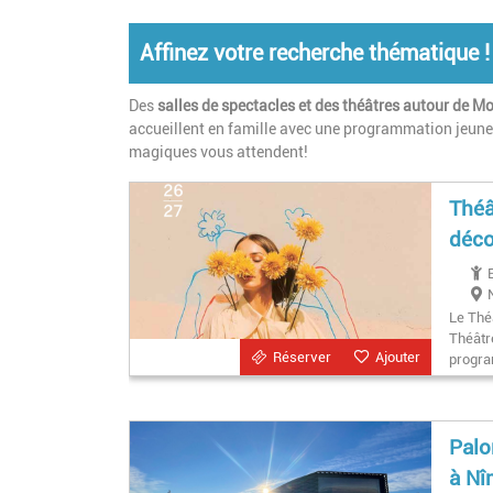
Affinez votre recherche thématique !
Des
salles de spectacles
et des théâtres
autour de Mo
accueillent en famille
avec une programmation
jeune
magiques vous attendent!
Théâ
déco
Le Thé
Théâtre
Réserver
Ajouter
progr
Palo
à Nî