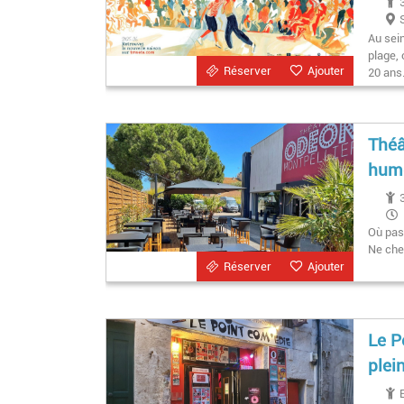
Au sei
plage, 
Réserver
Ajouter
20 ans
Théâ
hum
Où pas
Ne che
Réserver
Ajouter
Le P
plei