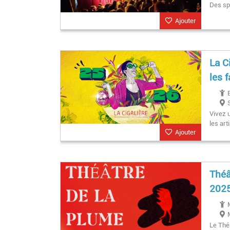
Des sp
Ajouter
La C
les 
Vivez u
les art
Ajouter
Théâ
2025
Le Thé