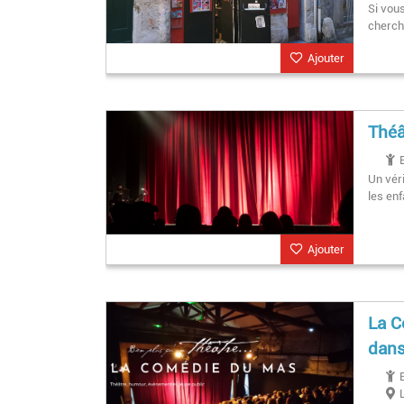
Si vou
cherch
Ajouter
Théâ
Un vér
les enf
Ajouter
La C
dans