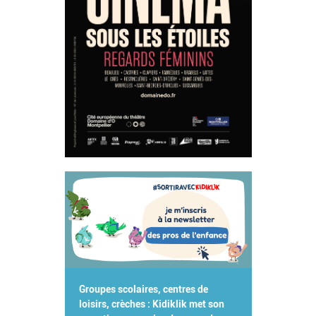
Groupes scolaires, centres de
loisirs, crèches : Kidiklik met son