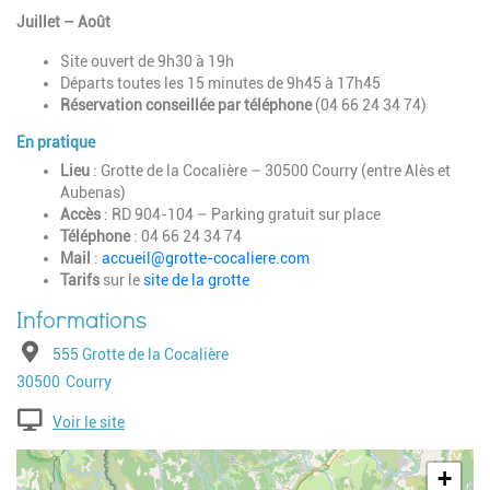
Juillet – Août
Site ouvert de 9h30 à 19h
Départs toutes les 15 minutes de 9h45 à 17h45
Réservation conseillée par téléphone
(04 66 24 34 74)
En pratique
Lieu
: Grotte de la Cocalière – 30500 Courry (entre Alès et
Aubenas)
Accès
: RD 904-104 – Parking gratuit sur place
Téléphone
: 04 66 24 34 74
Mail
:
accueil@grotte-cocaliere.com
Tarifs
sur le
site de la grotte
Adresse
555 Grotte de la Cocalière
Code postal
Ville
30500
Courry
Voir le site
Geolocalisation
+