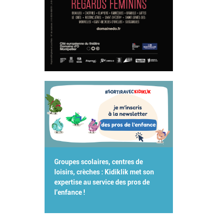
Groupes scolaires, centres de
loisirs, crèches : Kidiklik met son
expertise au service des pros de
l'enfance !