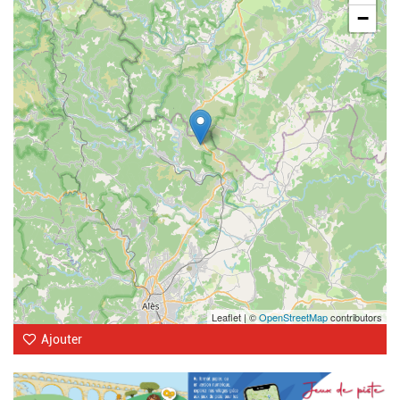
−
Leaflet | ©
OpenStreetMap
contributors
Ajouter