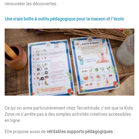
renouveler les découvertes.
Une vraie boîte à outils pédagogique pour la maison et l’école
Image
Description
Ce qu’on aime particulièrement chez Terrattitude, c’est que la Kids
Zone ne s’arrête pas à des
simples activités créatives accessibles
en ligne.
Elle propose aussi de
véritables supports pédagogiques
: