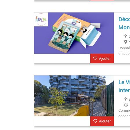
Déco
Mont
Connai
en sup
Ajouter
Le V
inte
Comment
concept
Ajouter