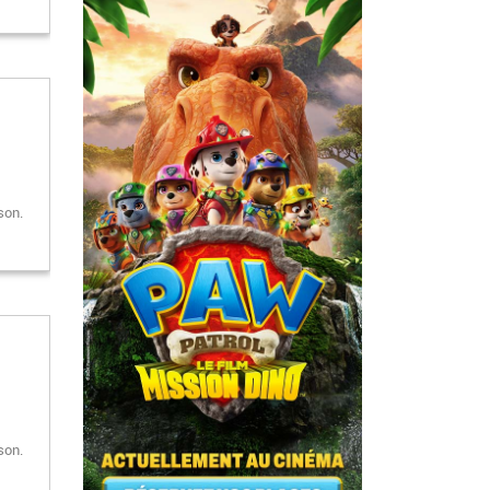
son.
son.