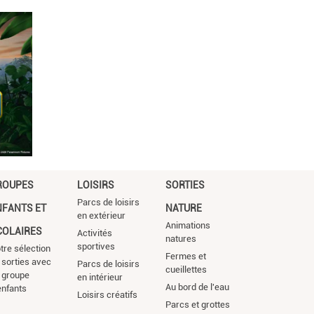
ROUPES
LOISIRS
SORTIES
Parcs de loisirs
NFANTS ET
NATURE
en extérieur
Animations
COLAIRES
Activités
natures
sportives
tre sélection
Fermes et
 sorties avec
Parcs de loisirs
cueillettes
 groupe
en intérieur
Au bord de l'eau
enfants
Loisirs créatifs
Parcs et grottes