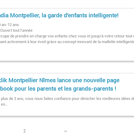
dia Montpellier, la garde d'enfants intelligente!
0 an-12 ans
Ouvert tout l'année
ccupe de prendre en charge vos enfants chez vous et jusqu'à votre retour tout 
pant activement à leur éveil grâce au concept innovant de la mallette intelligent
klik Montpellier Nîmes lance une nouvelle page
book pour les parents et les grands-parents !
 plus de 3 ans, vous nous faites confiance pour dénicher les meilleures idées d
s en…
Page
2
Pagination
Page
››