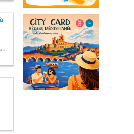
 à
ions