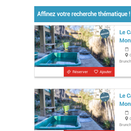
Affinez votre recherche thématique !
Le C
Mont
Brunchs
Réserver
Ajouter
Le C
Mont
Brunchs