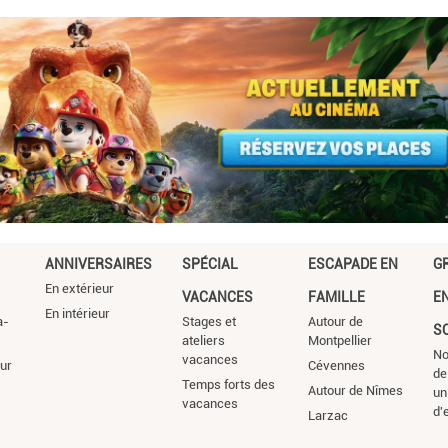
suivante
ANNIVERSAIRES
SPÉCIAL
ESCAPADE EN
G
En extérieur
VACANCES
FAMILLE
E
En intérieur
a-
Stages et
Autour de
S
ateliers
Montpellier
No
vacances
ur
Cévennes
de
Temps forts des
Autour de Nîmes
un
vacances
d'
Larzac