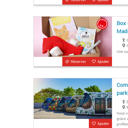
Box 
Made
Une su
Réserver
Ajouter
Comm
park
Vous v
grâce 
Ajouter
profite