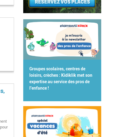
Groupes scolaires, centres de
loisirs, crèches : Kidiklik met son
expertise au service des pros de
l'enfance !
s,
ment
 pour