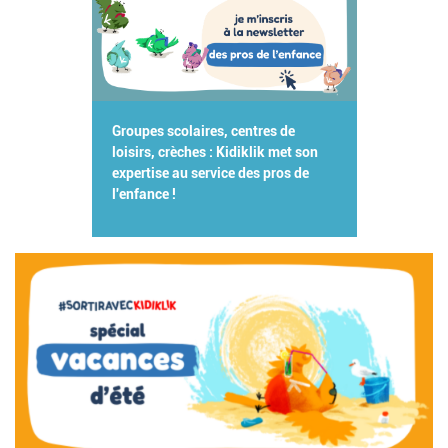
Groupes scolaires, centres de
loisirs, crèches : Kidiklik met son
expertise au service des pros de
l'enfance !