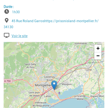
Durée
1h30
Adresse
45 Rue Roland Garroshttps://prisonisland-montpellier.fr/
Code postal
34130
Voir le site
Geolocalisation
+
−