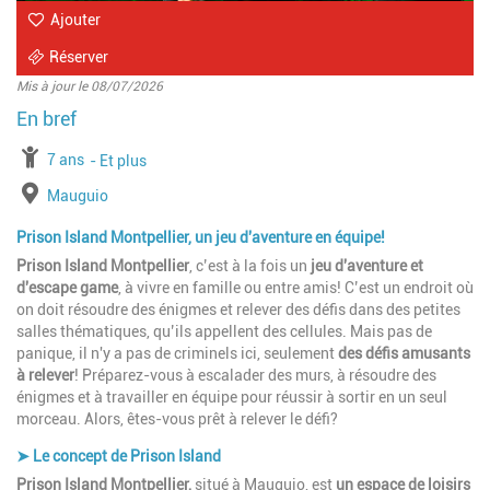
Ajouter
Réserver
Mis à jour le 08/07/2026
à partir de
7 ans
jusqu'à l'âge de
Et plus
Lieu
Mauguio
Prison Island Montpellier, un jeu d'aventure en équipe!
Prison Island Montpellier
, c’est à la fois un
jeu d'aventure et
d'escape game
, à vivre en famille ou entre amis! C’est un endroit où
on doit résoudre des énigmes et relever des défis
dans des petites
salles thématiques, qu’ils appellent des cellules. Mais pas de
panique, il n'y a pas de criminels ici, seulement
des défis amusants
à relever
! Préparez-vous à escalader des murs, à résoudre des
énigmes et à travailler en équipe pour réussir à sortir en un seul
morceau. Alors, êtes-vous prêt à relever le défi?
➤ Le concept de Prison Island
Prison Island Montpellier,
situé à Mauguio, est
un espace de loisirs