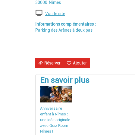
Code postal
Ville
30000
Nîmes
Voir le site
Informations complémentaires
Parking des Arènes à deux pas
Réserver
Ajouter
En savoir plus
Anniversaire
enfant à Nîmes :
une idée originale
avec Quiz Room
Nîmes !