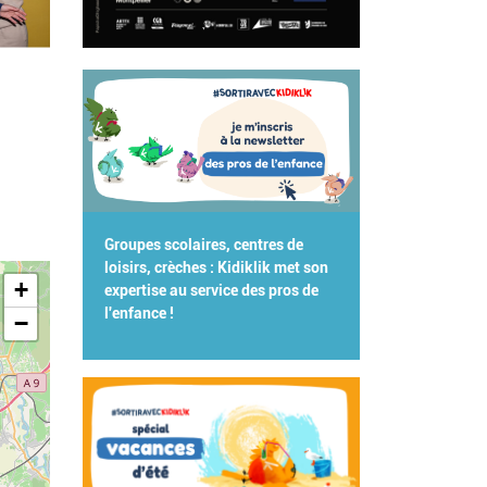
Groupes scolaires, centres de
loisirs, crèches : Kidiklik met son
+
expertise au service des pros de
l'enfance !
−