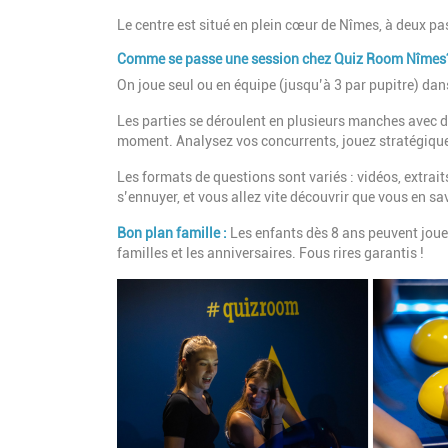
Le centre est situé en plein cœur de Nîmes, à deux pas
Comme se passe une session chez Quiz Room Nîmes
On joue seul ou en équipe (jusqu’à 3 par pupitre) dan
Les parties se déroulent en plusieurs manches avec de
moment. Analysez vos concurrents, jouez stratégique
Les formats de questions sont variés : vidéos, extrait
s’ennuyer, et vous allez vite découvrir que vous en s
Bon plan famille :
Les enfants dès 8 ans peuvent joue
familles et les anniversaires. Fous rires garantis !