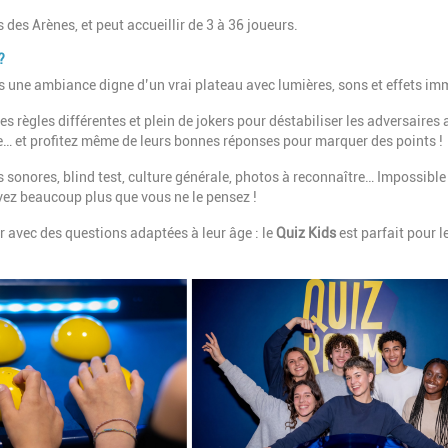
 des Arènes, et peut accueillir de 3 à 36 joueurs.
?
s une ambiance digne d’un vrai plateau avec lumières, sons et effets im
s règles différentes et plein de jokers pour déstabiliser les adversaires
… et profitez même de leurs bonnes réponses pour marquer des points !
s sonores, blind test, culture générale, photos à reconnaître… Impossible
avez beaucoup plus que vous ne le pensez !
r avec des questions adaptées à leur âge : le
Quiz Kids
est parfait pour l