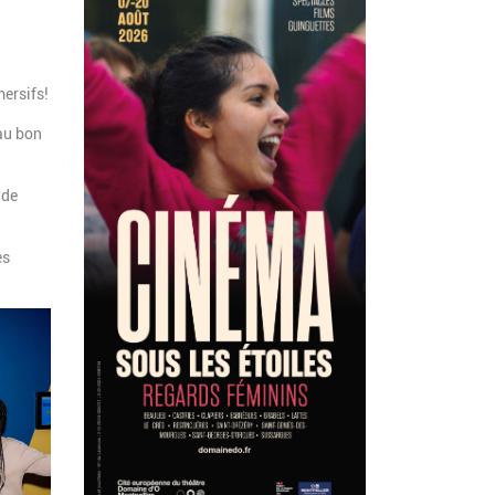
mersifs!
 au bon
 de
es