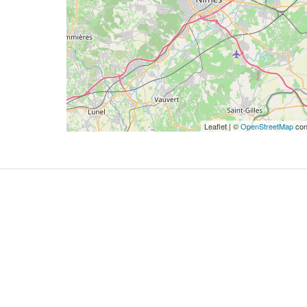
Leaflet | ©
OpenStreetMap
con