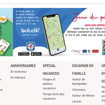
ANNIVERSAIRES
SPÉCIAL
ESCAPADE EN
G
En extérieur
VACANCES
FAMILLE
E
En intérieur
a-
Stages et
Autour de
S
ateliers
Montpellier
No
vacances
ur
Cévennes
de
Temps forts des
Autour de Nîmes
un
vacances
d'
Larzac