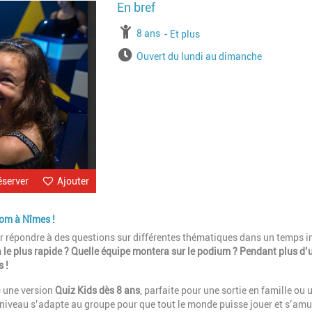
Image
à partir de
8 ans
jusqu'à l'âge de
Et plus
Horaires
Ouvert du lundi au dimanche
éserver
Ajouter
oom à Nîmes !
r répondre à des questions sur différentes thématiques dans un temps i
a le plus rapide ? Quelle équipe montera sur le podium ? Pendant plus d’
 !
 une version
Quiz Kids dès 8 ans
, parfaite pour une sortie en famille ou 
 niveau s’adapte au groupe pour que tout le monde puisse jouer et s’amu