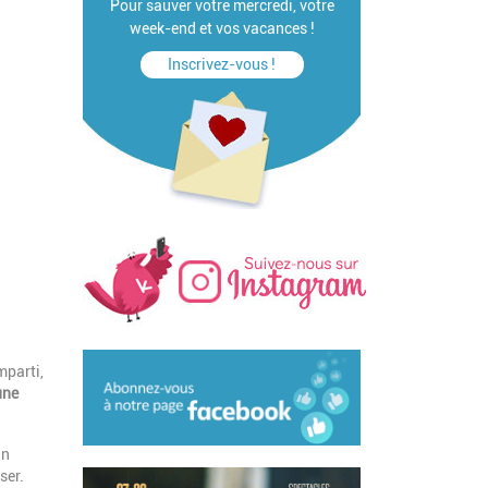
Pour sauver votre mercredi, votre
week-end et vos vacances !
Inscrivez-vous !
mparti,
une
un
ser.