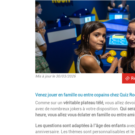
Mis à jour le 30/03/2026
R
Venez jouer en famille ou entre copains chez Quiz R
Comme sur un
véritable plateau télé,
vous allez devoi
avec de nombreux jokers à votre disposition.
Qui ser
heure, vous allez vous éclater en famille ou entre amis
Les questions sont adaptées à l’âge des enfants
avec
anniversaire. Les thèmes sont personnalisables et le