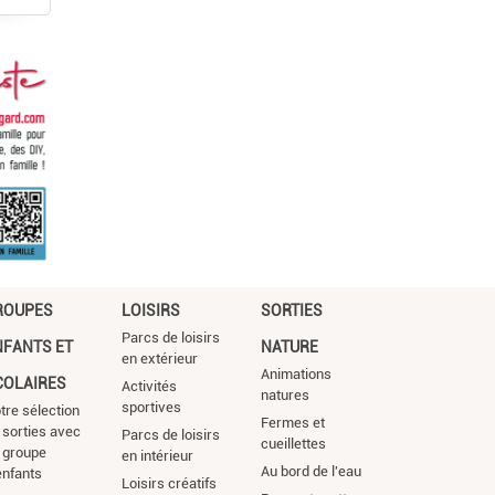
ROUPES
LOISIRS
SORTIES
Parcs de loisirs
NFANTS ET
NATURE
en extérieur
Animations
COLAIRES
Activités
natures
sportives
tre sélection
Fermes et
 sorties avec
Parcs de loisirs
cueillettes
 groupe
en intérieur
Au bord de l'eau
enfants
Loisirs créatifs