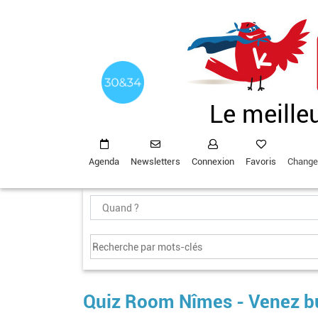
Aller
au
contenu
principal
Le meille
Agenda
Newsletters
Connexion
Favoris
Change
Quiz Room Nîmes - Venez bu