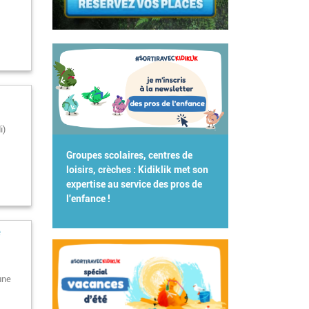
i)
Groupes scolaires, centres de
loisirs, crèches : Kidiklik met son
expertise au service des pros de
l'enfance !
e
une