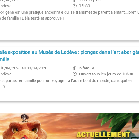
Lodève
15h30
1er dimanche du mois 11h
borigène est une pratique ancestrale qui se transmet de parent à enfant... bref, 
e de famille ! Déja testé et approuvé !
lle exposition au Musée de Lodève : plongez dans l’art aborigè
ille !
18/04/2026 au 30/09/2026
En famille
Lodève
Ouvert tous les jours de 10h30–
13h / 14h–18h (fermé lundi)
ous partiez en famille pour un voyage… à l’autre bout du monde, sans quitter
lt ?
Pagination