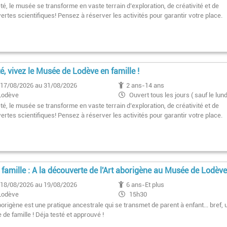
été, le musée se transforme en vaste terrain d’exploration, de créativité et de
rtes scientifiques! Pensez à réserver les activités pour garantir votre place.
té, vivez le Musée de Lodève en famille !
17/08/2026 au 31/08/2026
2 ans-14 ans
Lodève
Ouvert tous les jours ( sauf le lund
été, le musée se transforme en vaste terrain d’exploration, de créativité et de
rtes scientifiques! Pensez à réserver les activités pour garantir votre place.
e famille : A la découverte de l'Art aborigène au Musée de Lodèv
18/08/2026 au 19/08/2026
6 ans-Et plus
Lodève
15h30
1er dimanche du mois 11h
borigène est une pratique ancestrale qui se transmet de parent à enfant... bref, 
e de famille ! Déja testé et approuvé !