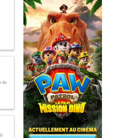
u
e du
i)