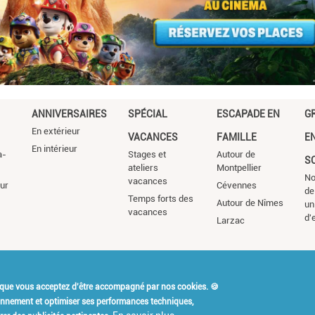
ANNIVERSAIRES
SPÉCIAL
ESCAPADE EN
G
En extérieur
VACANCES
FAMILLE
E
En intérieur
a-
Stages et
Autour de
S
ateliers
Montpellier
No
vacances
ur
Cévennes
de
Temps forts des
Autour de Nîmes
un
vacances
d'
Larzac
 que vous acceptez d'être accompagné par nos cookies. 🍪
t Kidiklik ?
Contact
Mention
ionnement et optimiser ses performances techniques,