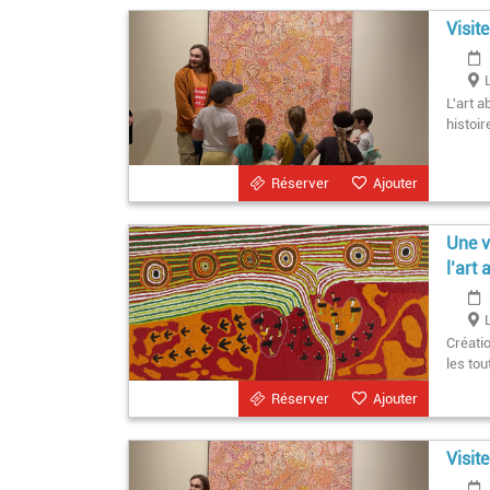
Visit
L'art a
histoir
Réserver
Ajouter
Une v
l’art
Créati
les tou
Réserver
Ajouter
Visit