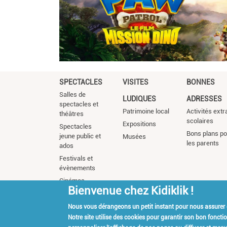
SPECTACLES
VISITES
BONNES
Salles de
LUDIQUES
ADRESSES
spectacles et
Patrimoine local
Activités extr
théâtres
scolaires
Expositions
Spectacles
Bons plans po
jeune public et
Musées
les parents
ados
Festivals et
évènements
Cinémas
Bienvenue chez Kidiklik !
Nous vous dérangeons un petit instant pour nous assurer
Kidiklik Recrute
Qui es
Notre site utilise des cookies pour garantir son bon fonct