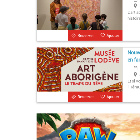
L'art a
histoir
Réserver
Ajouter
Nouve
en fam
Et si v
l’Hérau
Réserver
Ajouter