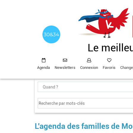
Aller
au
contenu
principal
Le meille
Agenda
Newsletters
Connexion
Favoris
Change
L'agenda des familles de Mo