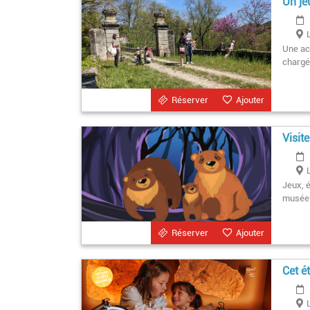
Un je
Une act
chargé 
Réserver
Ajouter
Visit
Jeux, é
musée 
Réserver
Ajouter
Cet é