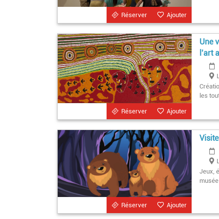
Réserver
Ajouter
Une v
l’art
Créati
les tou
Réserver
Ajouter
Visit
Jeux, é
musée 
Réserver
Ajouter