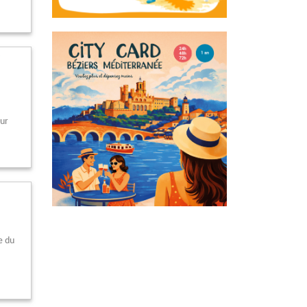
r
our
e du