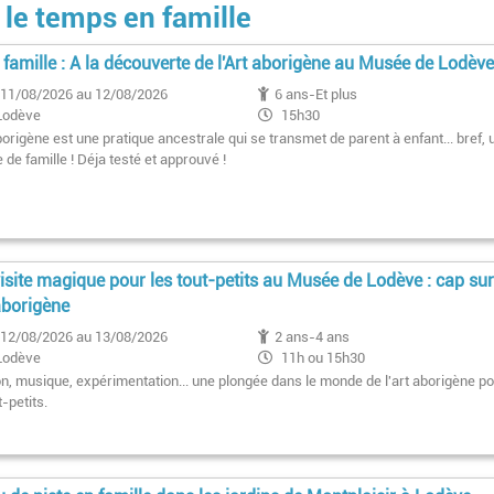
le temps en famille
e famille : A la découverte de l'Art aborigène au Musée de Lodèv
11/08/2026 au 12/08/2026
6 ans-Et plus
Lodève
15h30
1er dimanche du mois 11h
borigène est une pratique ancestrale qui se transmet de parent à enfant... bref, 
e de famille ! Déja testé et approuvé !
isite magique pour les tout-petits au Musée de Lodève : cap su
 aborigène
12/08/2026 au 13/08/2026
2 ans-4 ans
Lodève
11h ou 15h30
on, musique, expérimentation... une plongée dans le monde de l'art aborigène p
t-petits.