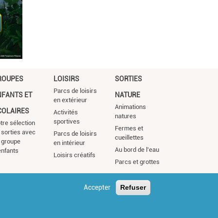
ROUPES
LOISIRS
SORTIES
Parcs de loisirs
NFANTS ET
NATURE
en extérieur
Animations
COLAIRES
Activités
natures
sportives
tre sélection
Fermes et
 sorties avec
Parcs de loisirs
cueillettes
 groupe
en intérieur
Au bord de l'eau
enfants
Loisirs créatifs
Parcs et grottes
Accepter
Refuser
s légales