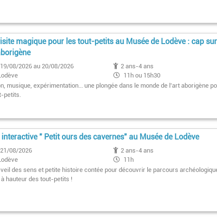
isite magique pour les tout-petits au Musée de Lodève : cap su
 aborigène
19/08/2026 au 20/08/2026
2 ans-4 ans
Lodève
11h ou 15h30
on, musique, expérimentation... une plongée dans le monde de l'art aborigène p
t-petits.
e interactive " Petit ours des cavernes" au Musée de Lodève
21/08/2026
2 ans-4 ans
Lodève
11h
veil des sens et petite histoire contée pour découvrir le parcours archéologiqu
à hauteur des tout-petits !