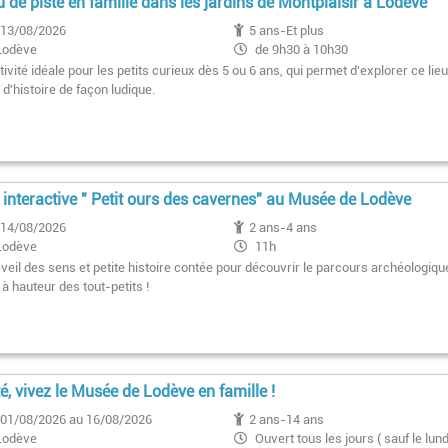
u de piste en famille dans les jardins de Montplaisir à Lodève
13/08/2026
5 ans-Et plus
Lodève
de 9h30 à 10h30
ivité idéale pour les petits curieux dès 5 ou 6 ans, qui permet d'explorer ce lie
d'histoire de façon ludique.
e interactive " Petit ours des cavernes" au Musée de Lodève
14/08/2026
2 ans-4 ans
Lodève
11h
veil des sens et petite histoire contée pour découvrir le parcours archéologiqu
à hauteur des tout-petits !
té, vivez le Musée de Lodève en famille !
01/08/2026 au 16/08/2026
2 ans-14 ans
Lodève
Ouvert tous les jours ( sauf le lund