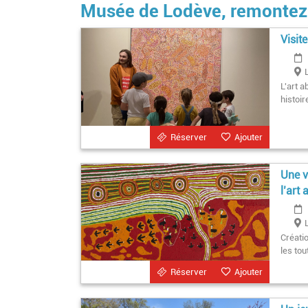
Musée de Lodève, remontez 
Visit
L'art a
histoir
Réserver
Ajouter
Une v
l’art
Créati
les tou
Réserver
Ajouter