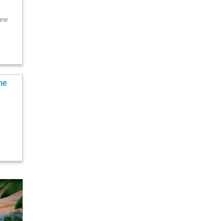
une
ne