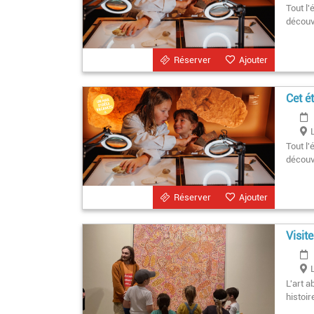
Tout l'
découve
Réserver
Ajouter
Cet é
Tout l'
découve
Réserver
Ajouter
Visit
L'art a
histoir