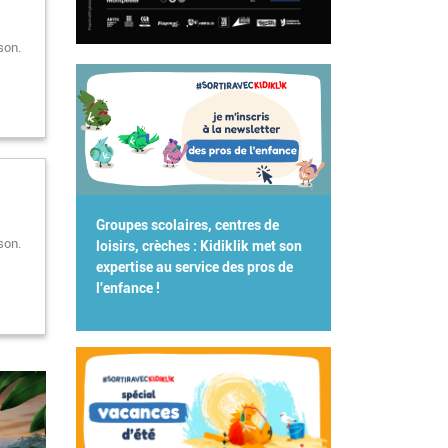
son.
Groupes scolaires, centres de
son.
loisirs, crèches : Kidiklik met son
expertise au service des pros de
l'enfance !