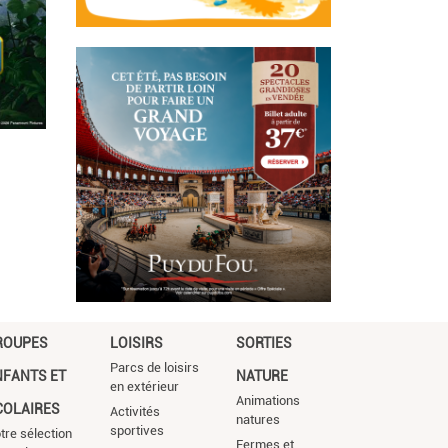
ROUPES
LOISIRS
SORTIES
Parcs de loisirs
NFANTS ET
NATURE
en extérieur
Animations
COLAIRES
Activités
natures
sportives
tre sélection
Fermes et