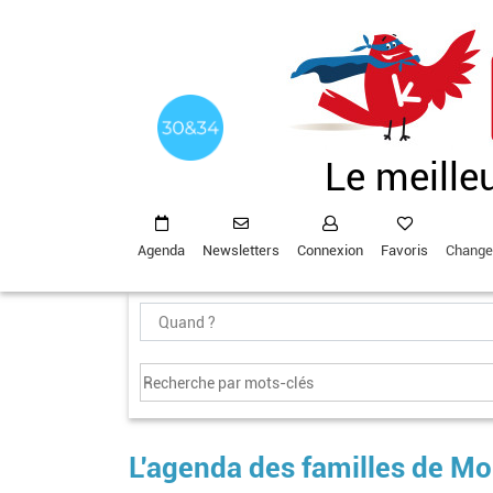
Aller
au
contenu
principal
Le meille
Agenda
Newsletters
Connexion
Favoris
Change
L'agenda des familles de Mo