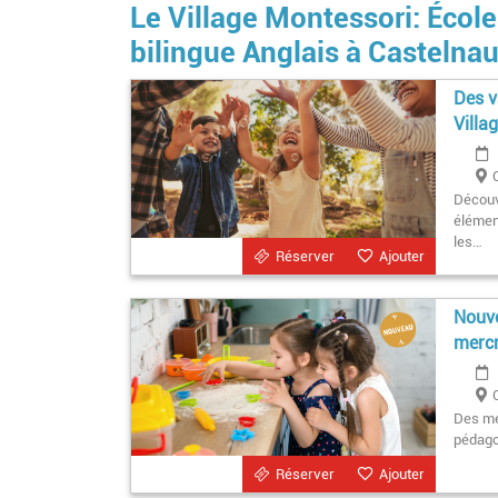
Le Village Montessori: École
bilingue Anglais à Castelna
Des v
Villa
Découv
élément
les…
Réserver
Ajouter
Nouve
mercr
Des mer
pédago
Réserver
Ajouter