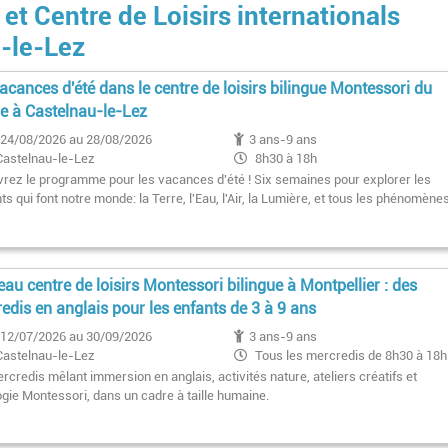
 et Centre de Loisirs internationals
u-le-Lez
acances d'été dans le centre de loisirs bilingue Montessori du
ge à Castelnau-le-Lez
24/08/2026 au 28/08/2026
3 ans-9 ans
Castelnau-le-Lez
8h30 à 18h
rez le programme pour les vacances d'été ! Six semaines pour explorer les
s qui font notre monde: la Terre, l'Eau, l'Air, la Lumière, et tous les phénomène
au centre de loisirs Montessori bilingue à Montpellier : des
edis en anglais pour les enfants de 3 à 9 ans
12/07/2026 au 30/09/2026
3 ans-9 ans
Castelnau-le-Lez
Tous les mercredis de 8h30 à 18h
credis mêlant immersion en anglais, activités nature, ateliers créatifs et
gie Montessori, dans un cadre à taille humaine.