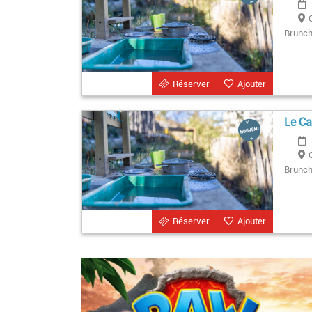
Brunchs
Réserver
Ajouter
Le Ca
Brunchs
Réserver
Ajouter