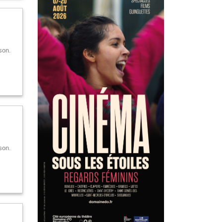
son.
son.