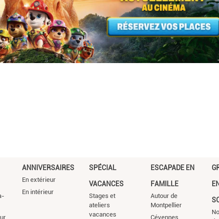
ANNIVERSAIRES
SPÉCIAL
ESCAPADE EN
G
En extérieur
VACANCES
FAMILLE
E
En intérieur
a-
Stages et
Autour de
S
ateliers
Montpellier
No
vacances
ur
Cévennes