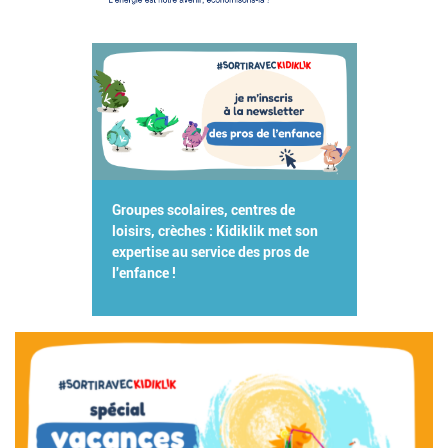
Groupes scolaires, centres de
loisirs, crèches : Kidiklik met son
expertise au service des pros de
l'enfance !