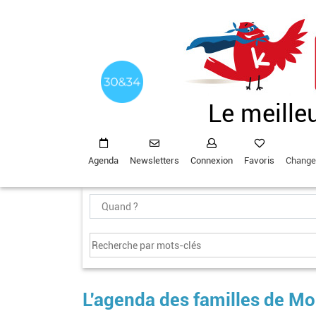
Aller
au
contenu
principal
Le meille
Agenda
Newsletters
Connexion
Favoris
Change
L'agenda des familles de Mo