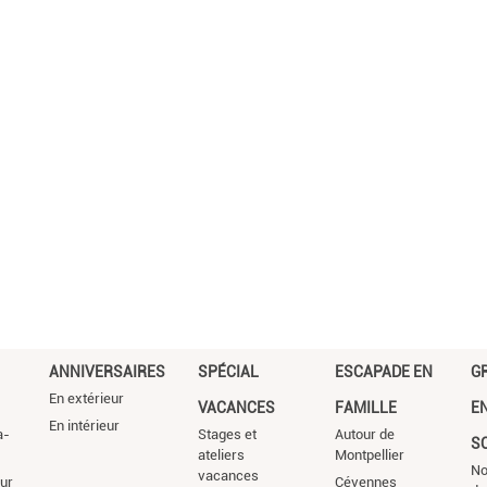
ANNIVERSAIRES
SPÉCIAL
ESCAPADE EN
G
En extérieur
VACANCES
FAMILLE
E
En intérieur
a-
Stages et
Autour de
S
ateliers
Montpellier
No
vacances
ur
Cévennes