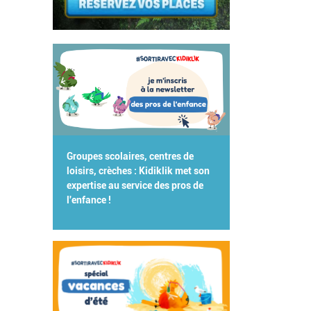
Groupes scolaires, centres de
loisirs, crèches : Kidiklik met son
expertise au service des pros de
l'enfance !