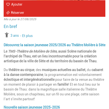
Ajouter
Réserver
Mis à jour le 27/08/2025
à partir de
3 ans
jusqu'à l'âge de
Et plus
Découvrez la saison jeunesse 2025/2026 au Théâtre Molière à Sète
Le
TMS-Théâtre de Molière de Sète
,
aussi Scène nationale de
l'archipel de Thau,
est un lieu incontournable pour la création
artistique de la ville de Sète et du territoire du bassin de Thau.
Du
théâtre au cirque
, des
musiques actuelles au ballet,
du
cabaret
à la danse contemporaine
, la programmation est volontairement
éclectique et intergénérationnelle
pour faire de la venue au théâtre
un moment de plaisir à partager en
famille
! Et en tout lieu sur le
bassin de Thau:
dans la magnifique salle italienne du Théâtre
Molière, sous un chapiteau, sur un fil ou une plage, cette saison
l’art s’invite partout
!
Nouvelle saison jeunesse 2025-2026