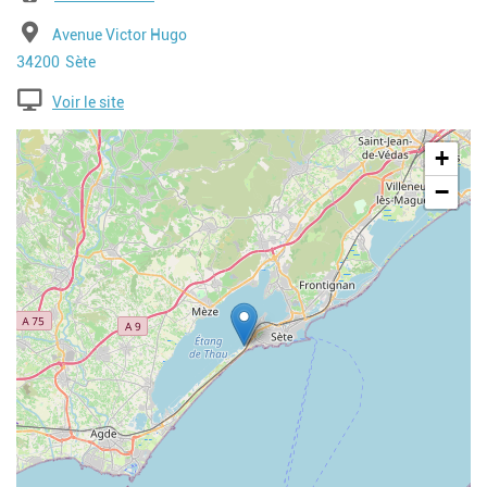
Adresse
Avenue Victor Hugo
Code postal
Ville
34200
Sète
Voir le site
Geolocalisation
+
−