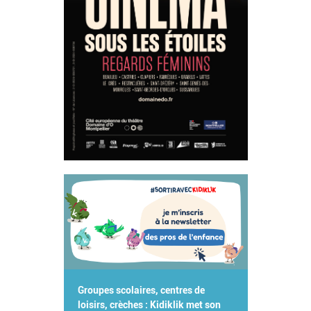
Groupes scolaires, centres de
loisirs, crèches : Kidiklik met son