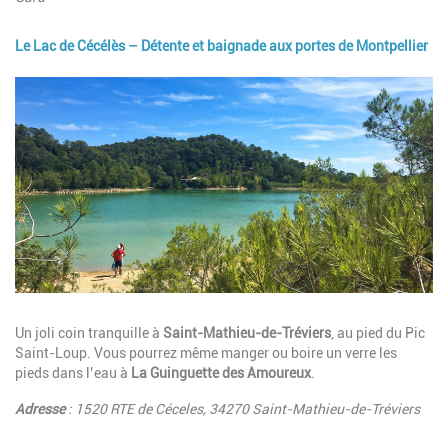
Le Lac de Cécélès – Détente et baignade aux portes de Montpellier
Image
Description
Un joli coin tranquille à
Saint-Mathieu-de-Tréviers
, au pied du Pic
Saint-Loup. Vous pourrez même manger ou boire un verre les
pieds dans l’eau à
La Guinguette des Amoureux
.
Adresse
: 1520 RTE de Céceles, 34270 Saint-Mathieu-de-Tréviers