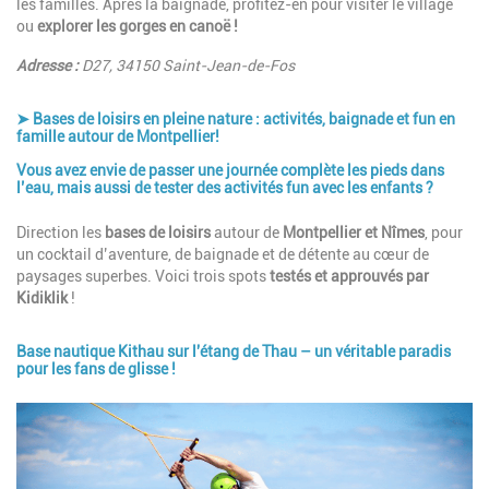
les familles. Après la baignade, profitez-en pour visiter le village
ou
explorer les gorges en canoë !
Adresse :
D27, 34150 Saint-Jean-de-Fos
➤ Bases de loisirs en pleine nature : activités, baignade et fun en
famille autour de Montpellier!
Vous avez envie de passer une journée complète les pieds dans
l’eau, mais aussi de tester des activités fun avec les enfants ?
Description
Direction les
bases de loisirs
autour de
Montpellier et Nîmes
, pour
un cocktail d’aventure, de baignade et de détente au cœur de
paysages superbes. Voici trois spots
testés et approuvés par
Kidiklik
!
Base nautique Kithau sur l'étang de Thau – un véritable paradis
pour les fans de glisse !
Image