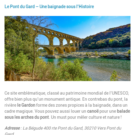
Le Pont du Gard – Une baignade sous l’Histoire
Image
Description
Ce site emblématique, classé au patrimoine mondial de l’UNESCO,
offre bien plus qu’un monument antique. En contrebas du pont, la
rivière
le Gardon
forme des zones propices à la baignade, dans un
cadre magique. Vous pouvez aussi louer un
canoë
pour une
balade
sous les arches du pont
. Un must pour mêler culture et nature !
Adresse
: La Bégude 400 rte Pont du Gard, 30210 Vers Pont du
Gard