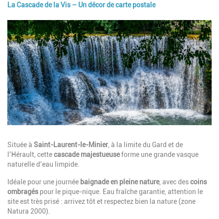
La Cascade de la Vis – Un décor de carte postale
Image
Description
Située à
Saint-Laurent-le-Minier
, à la limite du Gard et de
l’Hérault, cette
cascade majestueuse
forme une grande vasque
naturelle d’eau limpide.
Idéale pour une journée
baignade en pleine nature
, avec des
coins
ombragés
pour le pique-nique. Eau fraîche garantie, attention le
site est très prisé : arrivez tôt et respectez bien la nature (zone
Natura 2000).