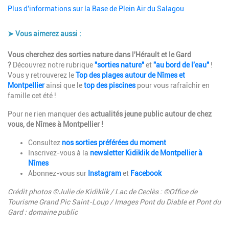
Plus d'informations sur la Base de Plein Air du Salagou
➤ Vous aimerez aussi :
Description
Vous cherchez des sorties nature dans l'Hérault et le Gard
?
Découvrez notre rubrique
"sorties nature"
et
"au bord de l'eau"
!
Vous y retrouverez le
Top des plages autour de Nîmes et
Montpellier
ainsi que le
top des piscines
pour vous rafraîchir en
famille cet été !
Pour ne rien manquer des
actualités jeune public autour de chez
vous, de Nîmes à Montpellier !
Consultez
nos sorties préférées du moment
Inscrivez-vous à la
newsletter Kidiklik de Montpellier à
Nîmes
Abonnez-vous sur
Instagram
et
Facebook
Crédit photos ©Julie de Kidiklik / Lac de Ceclès : ©Office de
Tourisme Grand Pic Saint-Loup / Images Pont du Diable et Pont du
Gard : domaine public