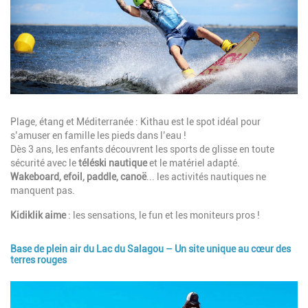
Description
Plage, étang et Méditerranée : Kithau est le spot idéal pour
s’amuser en famille les pieds dans l’eau !
Dès 3 ans, les enfants découvrent les sports de glisse en toute
sécurité avec le
téléski nautique
et le matériel adapté.
Wakeboard, efoil, paddle, canoë
... les activités nautiques ne
manquent pas.
Kidiklik aime
: les sensations, le fun et les moniteurs pros !
Base de plein air du Lac du Salagou – Un site unique au cœur des
terres rouges
Image