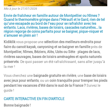
Mis à jour le 27/07/2026
Envie de fraîcheur en famille autour de Montpellier ou Nîmes ?
Introduction
Quand le thermomètre grimpe dans l’Hérault et le Gard, rien de tel
qu’une escapade au bord de l’eau pour se rafraîchir avec les
enfants. Lacs, rivières, bases de loisirs, cascades naturelles… la
région regorge de coins parfaits pour se baigner, pique-niquer et
s’amuser en plein air !
Kidiklik
vous propose une
sélection des meilleurs endroits pour
faire du canoë kayak, canyoning et se baigner en famille
près de
Montpellier, Nîmes, Béziers, Alès, Uzès ou Sète
:
plages de lacs,
rivières sauvages, bases de loisirs aménagées et spots naturels
préservés
. De quoi passer un été rafraîchissant, sans aller jusqu’à
la mer !
Vous cherchez une
baignade gratuite en rivière
, une
base de loisirs
avec jeux pour enfants
, ou un
coin tranquille pour tremper les pieds
pendant les vacances d'été dans le sud de la France ?
Suivez le
guide !
CARTE INTERACTIVE EN FIN D'ARTICLE
Bonne baignade !