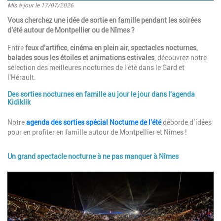
Mis à jour le 17/07/2026
Introduction
Vous cherchez une idée de sortie en famille pendant les soirées
d'été autour de Montpellier ou de Nîmes ?
Entre
feux d'artifice, cinéma en plein air, spectacles nocturnes,
balades sous les étoiles et animations estivales
, découvrez notre
sélection des meilleures nocturnes de l'été dans le Gard et
l'Hérault.
Des sorties nocturnes en famille au jour le jour dans l'agenda
Paragraphes
Kidiklik
Description
Notre
agenda des sorties spécial Nocturne de l'été
déborde d’idées
pour en profiter en famille autour de Montpellier et Nîmes !
Un grand spectacle nocturne à ne pas manquer à Nîmes
Image