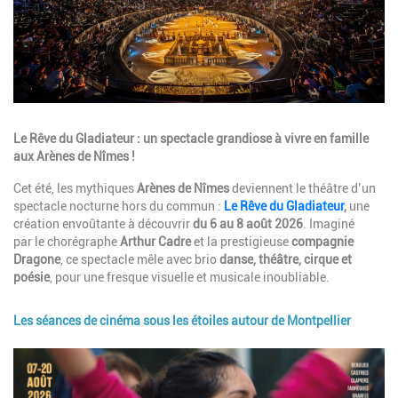
Description
Le Rêve du Gladiateur : un spectacle grandiose à vivre en famille
aux Arènes de Nîmes !
Cet été, les mythiques
Arènes de Nîmes
deviennent le théâtre d’un
spectacle nocturne hors du commun :
Le Rêve du Gladiateur
,
une
création envoûtante à découvrir
du 6 au 8 août 2026
. Imaginé
par le chorégraphe
Arthur Cadre
et la prestigieuse
compagnie
Dragone
, ce spectacle mêle avec brio
danse, théâtre, cirque et
poésie
, pour une fresque visuelle et musicale inoubliable.
Les séances de cinéma sous les étoiles autour de Montpellier
Image