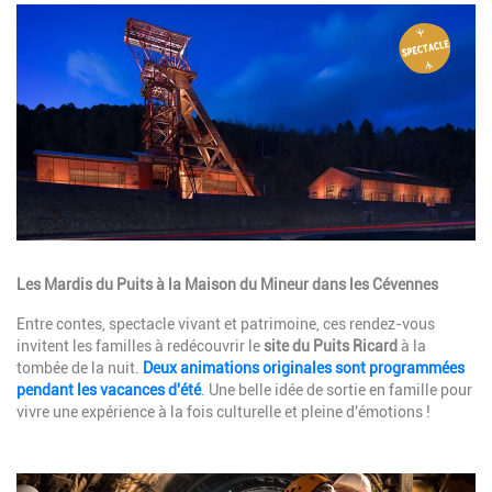
Image
Description
Les Mardis du Puits à la Maison du Mineur dans les Cévennes
Entre contes, spectacle vivant et patrimoine, ces rendez-vous
invitent les familles à redécouvrir le
site du Puits Ricard
à la
tombée de la nuit.
Deux animations originales sont programmées
pendant les vacances d'été
. Une belle idée de sortie en famille pour
vivre une expérience à la fois culturelle et pleine d'émotions !
Image