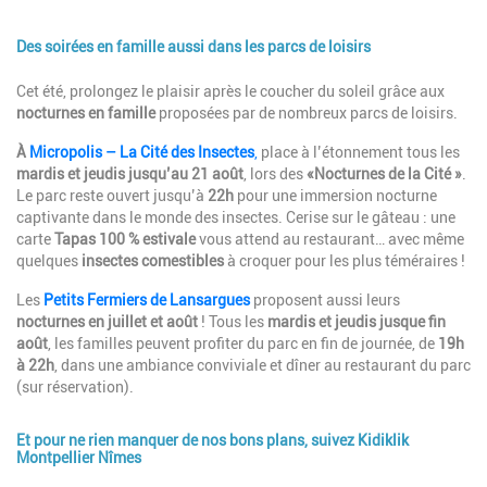
Des soirées en famille aussi dans les parcs de loisirs
Description
Cet été, prolongez le plaisir après le coucher du soleil grâce aux
nocturnes en famille
proposées par de nombreux parcs de loisirs.
À
Micropolis – La Cité des Insectes
,
place à l’étonnement tous les
mardis et jeudis jusqu’au 21 août
, lors des
«Nocturnes de la Cité »
.
Le parc reste ouvert jusqu’à
22h
pour une immersion nocturne
captivante dans le monde des insectes. Cerise sur le gâteau : une
carte
Tapas 100 % estivale
vous attend au restaurant… avec même
quelques
insectes comestibles
à croquer pour les plus téméraires !
Les
Petits Fermiers de Lansargues
proposent aussi leurs
nocturnes en juillet et août
! Tous les
mardis et jeudis jusque fin
août
, les familles peuvent profiter du parc en fin de journée, de
19h
à 22h
, dans une ambiance conviviale et dîner au restaurant du parc
(sur réservation).
Et pour ne rien manquer de nos bons plans, suivez Kidiklik
Montpellier Nîmes