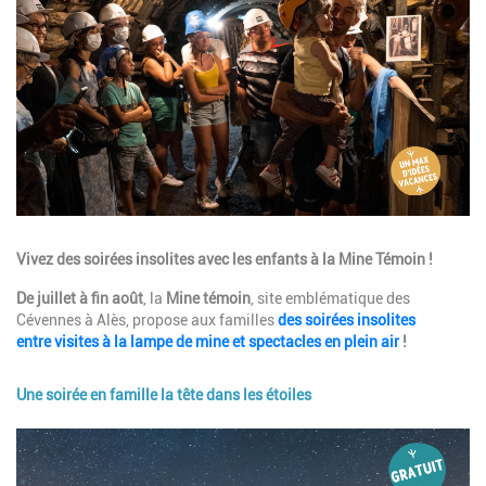
Description
Vivez des soirées insolites avec les enfants à la Mine Témoin !
De juillet à fin août
, la
Mine témoin
, site emblématique des
Cévennes à Alès, propose aux familles
des soirées insolites
entre visites à la lampe de mine et spectacles en plein air
!
Une soirée en famille la tête dans les étoiles
Image