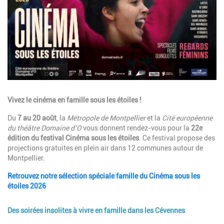
Description
Vivez le cinéma en famille sous les étoiles !
Du
7 au 20 août
, la
Métropole de Montpellier
et la
Cité européenne
du théâtre Domaine d’O
vous donnent rendez-vous pour la
22e
édition du festival Cinéma sous les étoiles
. Ce festival propose des
projections gratuites en plein air dans 12 communes autour de
Montpellier.
Retrouvez notre sélection spéciale famille du Cinéma sous les
étoiles 2026
Des soirées insolites à vivre en famille dans les Cévennes