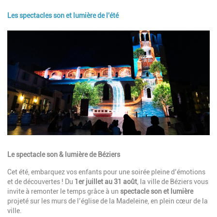
Les spectacles son et lumière de l'été
Image
Description
Le spectacle son & lumière de Béziers
Cet été, embarquez vos enfants pour une soirée pleine d’émotions
et de découvertes ! Du
1er juillet au 31 août
, la ville de Béziers vous
invite à remonter le temps grâce à un
spectacle son et lumière
projeté sur les murs de l’église de la Madeleine, en plein cœur de la
ville.