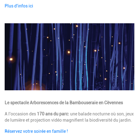
Plus d'infos ici
Image
Description
Le spectacle Arborescences de la Bambouseraie en Cèvennes
A l'occasion des
170 ans du parc:
une balade nocturne où son, jeux
de lumière et projection vidéo magnifient la biodiversité du jardin.
Réservez votre soirée en famille !