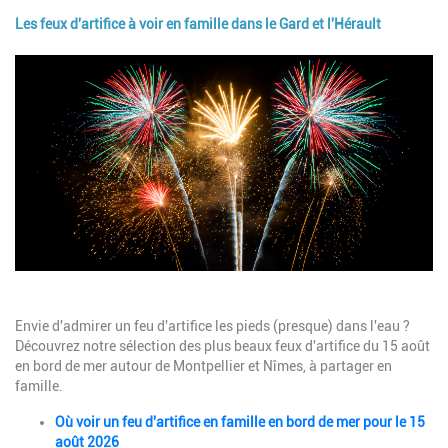
Les feux d'artifice à voir en famille dans le Gard et l'Hérault
Image
Description
Envie d'admirer un feu d'artifice les pieds (presque) dans l'eau ?
Découvrez notre sélection des plus beaux feux d'artifice du 15 août
en bord de mer autour de Montpellier et Nîmes, à partager en
famille.
Où voir un feu d'artifice en famille en bord de mer pour le 15
août 2026