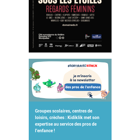
Groupes scolaires, centres de
loisirs, crèches : Kidiklik met son
expertise au service des pros de
l'enfance !