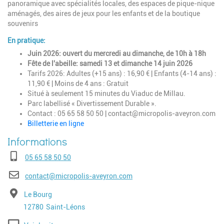
panoramique avec spécialités locales, des espaces de pique-nique
aménagés, des aires de jeux pour les enfants et de la boutique
souvenirs
En pratique:
Juin 2026: ouvert du mercredi au dimanche, de 10h à 18h
Fête de l'abeille: samedi 13 et dimanche 14 juin 2026
Tarifs 2026: Adultes (+15 ans) : 16,90 € | Enfants (4-14 ans) :
11,90 € | Moins de 4 ans : Gratuit
Situé à seulement 15 minutes du Viaduc de Millau.
Parc labellisé « Divertissement Durable ».
Contact : 05 65 58 50 50 |
contact@micropolis-aveyron.com
Billetterie en ligne
Téléphone
05 65 58 50 50
E-mail
contact@micropolis-aveyron.com
Adresse
Le Bourg
Code postal
Ville
12780
Saint-Léons