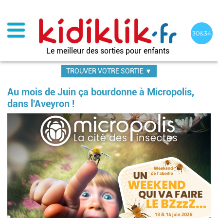
Aller
au
contenu
principal
Le meilleur des sorties pour enfants
TROUVER VOTRE SORTIE ▼
Au mois de Juin ça bourdonne à Micropolis,
dans l'Aveyron !
Im