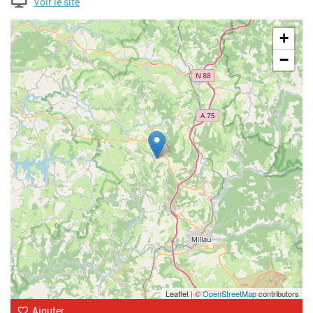
Voir le site
Geolocalisation
+
−
Leaflet | ©
OpenStreetMap
contributors
Ajouter