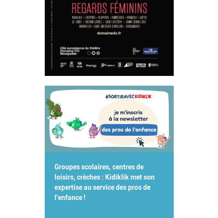
Groupes scolaires, centres de
loisirs, crèches : Kidiklik met son
expertise au service des pros de
l'enfance !