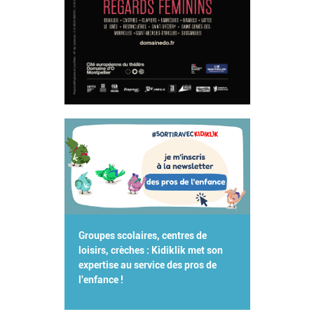
Groupes scolaires, centres de
loisirs, crèches : Kidiklik met son
expertise au service des pros de
l'enfance !