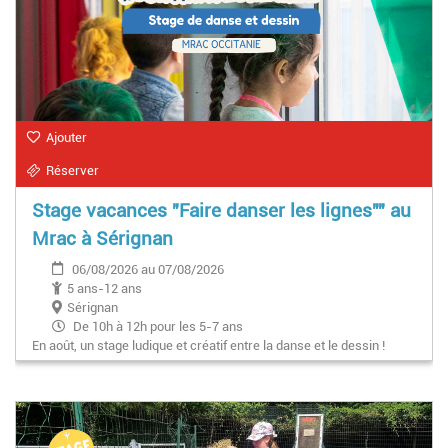
Ajouter
Réserver
Stage vacances "Faire danser les lignes"" au
Mrac à Sérignan
06/08/2026 au 07/08/2026
5 ans-12 ans
Sérignan
De 10h à 12h pour les 5-7 ans
En août, un stage ludique et créatif entre la danse et le dessin !
De 15h à 17h pour les 8-12 ans