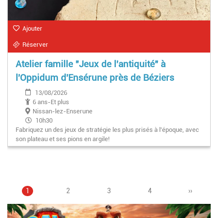
Ajouter
Réserver
Atelier famille "Jeux de l'antiquité" à
l'Oppidum d'Ensérune près de Béziers
13/08/2026
6 ans-Et plus
Nissan-lez-Enserune
10h30
Fabriquez un des jeux de stratégie les plus prisés à l'époque, avec
son plateau et ses pions en argile!
Page
1
Page
2
Page
3
Pagination
Page
4
Page
››
courante
suivante