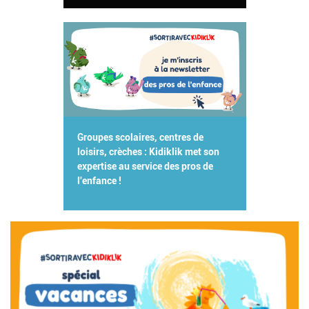
Groupes scolaires, centres de
loisirs, crèches : Kidiklik met son
expertise au service des pros de
l'enfance !