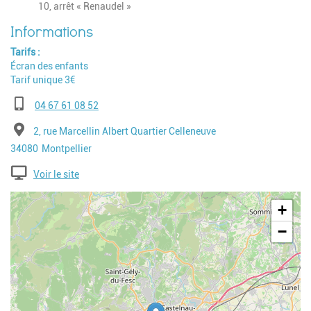
10, arrêt « Renaudel »
Tarifs
Écran des enfants
Tarif unique 3€
Téléphone
04 67 61 08 52
Adresse
2, rue Marcellin Albert Quartier Celleneuve
Code postal
Ville
34080
Montpellier
Voir le site
Geolocalisation
+
−