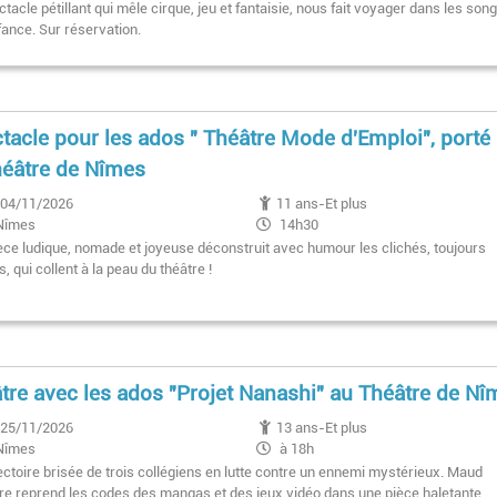
14h
tacle pétillant qui mêle cirque, jeu et fantaisie, nous fait voyager dans les son
Samedi 24 octobre 2026 à 10h
fance. Sur réservation.
tacle pour les ados " Théâtre Mode d'Emploi", porté
héâtre de Nîmes
04/11/2026
11 ans-Et plus
Nîmes
14h30
èce ludique, nomade et joyeuse déconstruit avec humour les clichés, toujours
, qui collent à la peau du théâtre !
tre avec les ados "Projet Nanashi" au Théâtre de Nî
25/11/2026
13 ans-Et plus
Nîmes
à 18h
ectoire brisée de trois collégiens en lutte contre un ennemi mystérieux. Maud
re reprend les codes des mangas et des jeux vidéo dans une pièce haletante.