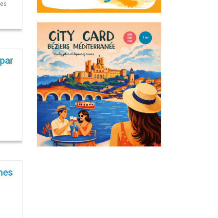
ges
 par
mes