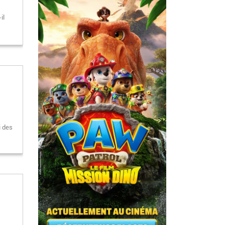
il
i des