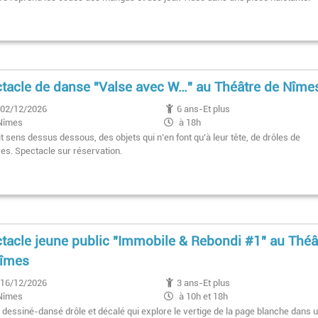
tacle de danse "Valse avec W…" au Théâtre de Nîme
02/12/2026
6 ans-Et plus
Nîmes
à 18h
t sens dessus dessous, des objets qui n’en font qu’à leur tête, de drôles de
es. Spectacle sur réservation.
tacle jeune public "Immobile & Rebondi #1" au Théâ
Nîmes
16/12/2026
3 ans-Et plus
Nîmes
à 10h et 18h
 dessiné-dansé drôle et décalé qui explore le vertige de la page blanche dans 