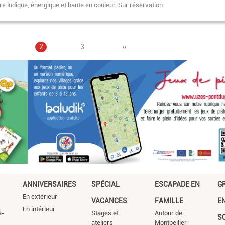
e ludique, énergique et haute en couleur. Sur réservation.
Page
1
Page
2
Pagination
Page
3
Page
››
courante
suivante
ANNIVERSAIRES
SPÉCIAL
ESCAPADE EN
G
En extérieur
VACANCES
FAMILLE
E
En intérieur
a-
Stages et
Autour de
S
ateliers
Montpellier