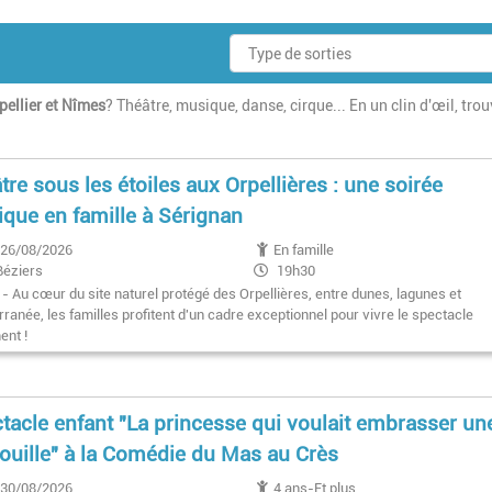
ellier et Nîmes
?
Théâtre, musique, danse, cirque... En un clin d'œil, tro
tre sous les étoiles aux Orpellières : une soirée
que en famille à Sérignan
26/08/2026
En famille
Béziers
19h30
 - Au cœur du site naturel protégé des Orpellières, entre dunes, lagunes et
ranée, les familles profitent d'un cadre exceptionnel pour vivre le spectacle
ent !
tacle enfant "La princesse qui voulait embrasser un
ouille" à la Comédie du Mas au Crès
30/08/2026
4 ans-Et plus