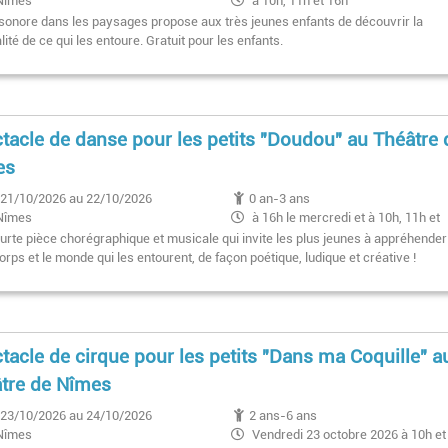
Nîmes
à 10h, 11h et 16h
sonore dans les paysages propose aux très jeunes enfants de découvrir la
ité de ce qui les entoure. Gratuit pour les enfants.
tacle de danse pour les petits "Doudou" au Théâtre 
es
21/10/2026 au 22/10/2026
0 an-3 ans
Nîmes
à 16h le mercredi et à 10h, 11h et
16h le jeudi
urte pièce chorégraphique et musicale qui invite les plus jeunes à appréhender
orps et le monde qui les entourent, de façon poétique, ludique et créative !
tacle de cirque pour les petits "Dans ma Coquille" a
tre de Nîmes
23/10/2026 au 24/10/2026
2 ans-6 ans
Nîmes
Vendredi 23 octobre 2026 à 10h et