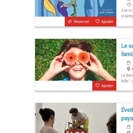
Zoé et 
vraime
Réserver
Ajouter
Le s
fami
Le thé
kids”, 
Ajouter
Évei
pays