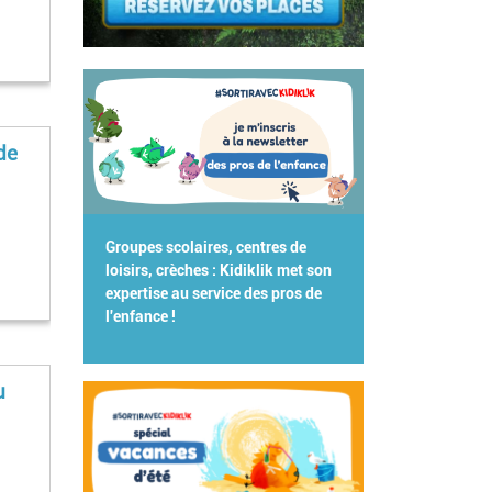
de
Groupes scolaires, centres de
loisirs, crèches : Kidiklik met son
expertise au service des pros de
l'enfance !
u