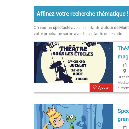
Affinez votre recherche thématique !
Où voir un
spectacle
avec les enfants
autour de Montp
votre prochaine sortie avec les enfants ou les ados!
Théâ
magi
Gratuit
Méditer
Ajouter
autrem
Spec
gren