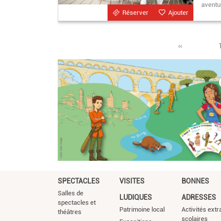
aventur
Réserver
Ajouter
Page
‹‹
précédente
SPECTACLES
VISITES
BONNES
Salles de
LUDIQUES
ADRESSES
spectacles et
Patrimoine local
Activités extr
théâtres
scolaires