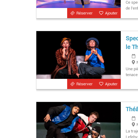
Ce spec
de l’en
Réserver
Ajouter
Spec
le T
Une pi
tenaces
Réserver
Ajouter
Théâ
La traj
Lefebv