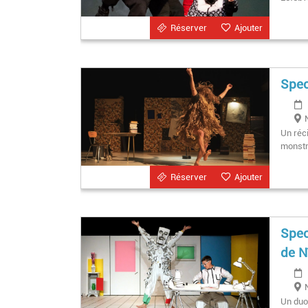
Réserver
Ajouter
Spec
Un réci
monstr
Réserver
Ajouter
Spec
de 
Un duo