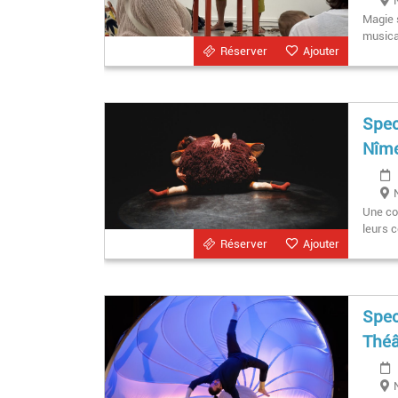
Magie 
musical
Réserver
Ajouter
Spec
Nîm
Une co
leurs c
Réserver
Ajouter
Spec
Théâ