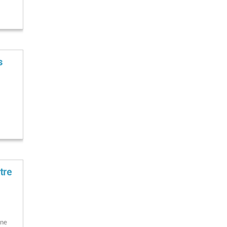
s
tre
une