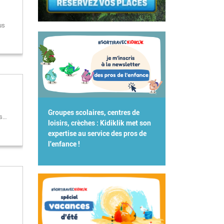
us
Groupes scolaires, centres de
ts…
loisirs, crèches : Kidiklik met son
expertise au service des pros de
l'enfance !