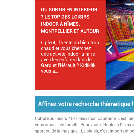
REPORTAGE : L’ESCAPE
GAME CRAZY SALOON
CHEZ TIMEXPERIENCE À
MONTPELLIER AVEC UN
GROUPE D’ADOS !
Escape game immersif,
énigmes, esprit d’équipe…
on vous raconte cette sortie
idéale à faire en famille ou
entre amis !
Affinez votre recherche thématique !
Culture ou loisirs ? Les deux mon Capitaine, c’est loin
vous amuser en famille. Pour vous défouler à l’extérie
sport ou de la musique… Le plaisir, c’est important po