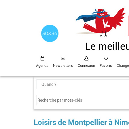
Aller
au
contenu
principal
Le meille
Agenda
Newsletters
Connexion
Favoris
Change
Loisirs de Montpellier à Nî