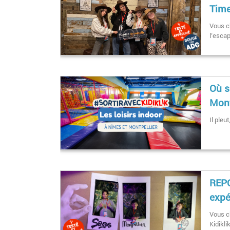
Time
Vous c
l’esca
Où s
Mont
Il pleu
REPO
expé
Vous c
Kidikli