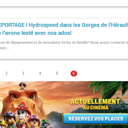
PORTAGE I Hydrospeed dans les Gorges de l'Hérault
 l'avons testé avec nos ados!
vie de dépaysement et de sensations fortes en famille? Nous avons contacté 
ture,…
Page
2
Page
3
Pagination
Page
4
Page
5
Page
6
courante