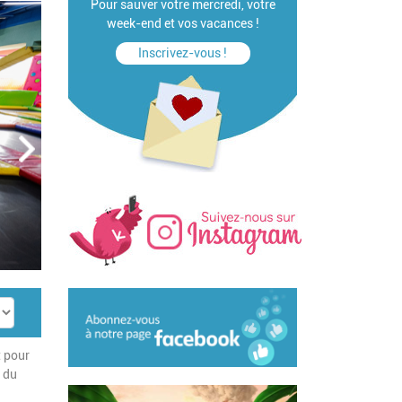
Pour sauver votre mercredi, votre
week-end et vos vacances !
Inscrivez-vous !
t pour
e du