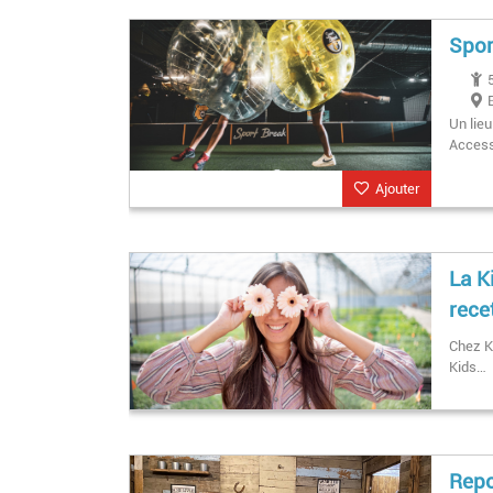
Spor
Un lieu
Access
Ajouter
La K
rece
Chez Ki
Kids…
Repo