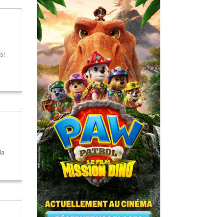
s!
la