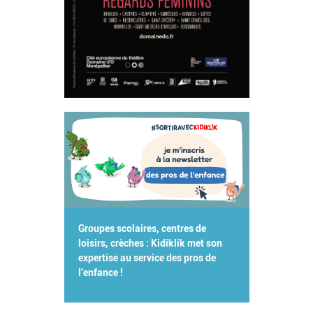
Groupes scolaires, centres de
loisirs, crèches : Kidiklik met son
expertise au service des pros de
l'enfance !