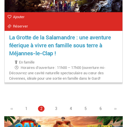
Ajouter
Réserver
La Grotte de la Salamandre : une aventure
féerique à vivre en famille sous terre à
Méjannes-le-Clap !
En famille
Horaires d’ouverture : 11h00 – 17h00 (ouverture mi-
Découvrez une cavité naturelle spectaculaire au cœur des
mars)
Cévennes, idéale pour une sortie en famille dans le Gard!
Page
‹‹
Page
1
Page
2
Page
3
Pagination
Page
4
Page
5
Page
6
Page
››
précédente
courante
suivan