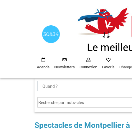
Aller
au
contenu
principal
Le meille
Agenda
Newsletters
Connexion
Favoris
Change
Spectacles de Montpellier 