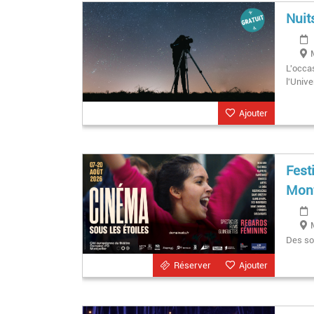
Nuit
L'occas
l'Univ
Ajouter
Fest
Mont
Des so
Réserver
Ajouter