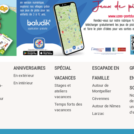
ANNIVERSAIRES
SPÉCIAL
ESCAPADE EN
G
En extérieur
VACANCES
FAMILLE
E
En intérieur
a-
Stages et
Autour de
S
ateliers
Montpellier
No
vacances
ur
Cévennes
de
Temps forts des
Autour de Nîmes
un
vacances
d'
Larzac