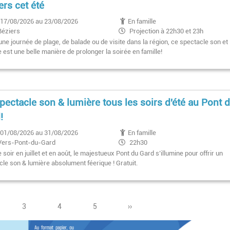
ers cet été
17/08/2026 au 23/08/2026
En famille
Béziers
Projection à 22h30 et 23h
ne journée de plage, de balade ou de visite dans la région, ce spectacle son et
 est une belle manière de prolonger la soirée en famille!
pectacle son & lumière tous les soirs d'été au Pont 
!
01/08/2026 au 31/08/2026
En famille
Vers-Pont-du-Gard
22h30
soir en juillet et en août, le majestueux Pont du Gard s’illumine pour offrir un
cle son & lumière absolument féerique ! Gratuit.
e
Page
3
Pagination
Page
4
Page
5
Page
››
suivante