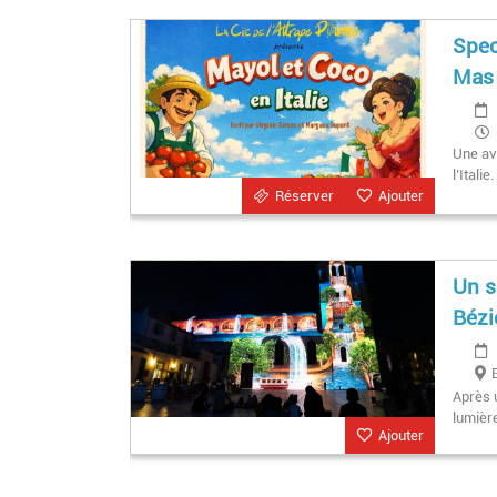
Spec
Mas 
Une ave
l’Italie.
Réserver
Ajouter
Un s
Bézi
Après u
lumière
Ajouter