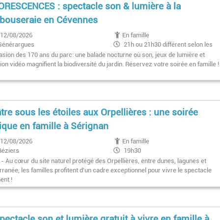
RESCENCES : spectacle son & lumière à la
bouseraie en Cévennes
12/08/2026
En famille
Générargues
21h ou 21h30 différent selon les
dates
casion des 170 ans du parc: une balade nocturne où son, jeux de lumière et
ion vidéo magnifient la biodiversité du jardin. Réservez votre soirée en famille !
tre sous les étoiles aux Orpellières : une soirée
que en famille à Sérignan
12/08/2026
En famille
Béziers
19h30
 - Au cœur du site naturel protégé des Orpellières, entre dunes, lagunes et
ranée, les familles profitent d'un cadre exceptionnel pour vivre le spectacle
ent !
pectacle son et lumière gratuit à vivre en famille à