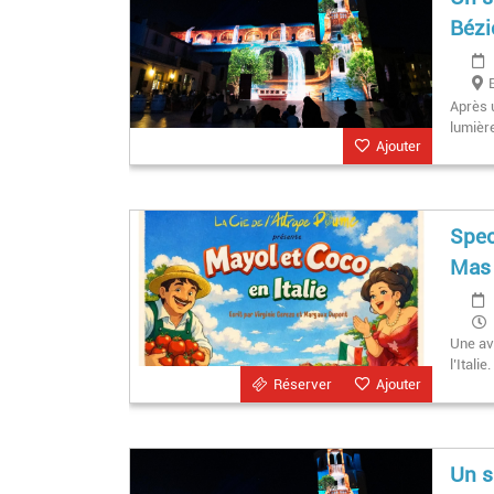
Bézi
Après u
lumière
Ajouter
Spec
Mas 
Une ave
l’Italie.
Réserver
Ajouter
Un s