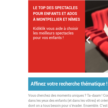
TOP DES FESTIVALS
FAMILLE AUTOUR DE
MONTPELLIER ET NÎMES
EN 2026 : NOTRE
SÉLECTION
Découvrez notre sélection
des festivals à ne pas
manquer cet été 2026 !
Affinez votre recherche thématique !
Vous cherchez des moments uniques ? Ta-daam ! Conce
dans les yeux des enfants (et dans les vôtres) et cré
dont on a tous besoin pour s’évader. Ensemble. C’est 