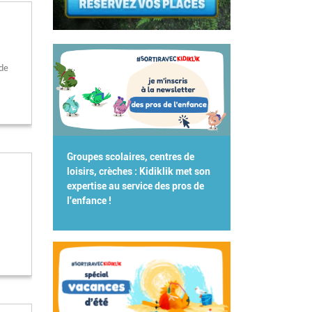
 de
Groupes scolaires, centres de
loisirs, crèches : Kidiklik met son
expertise au service des pros de
l'enfance !