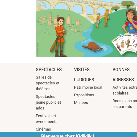
SPECTACLES
VISITES
BONNES
Salles de
LUDIQUES
ADRESSES
spectacles et
Patrimoine local
Activités extr
théâtres
scolaires
Expositions
Spectacles
Bons plans po
jeune public et
Musées
les parents
ados
Festivals et
évènements
Cinémas
Bienvenue chez Kidiklik !