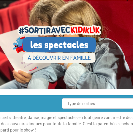
rts, théâtre, danse, magie et spectacles en tout genre vont mettre des 
er des souvenirs dingues pour toute la famille. C’est la parenthèse encha
parti pour le show !