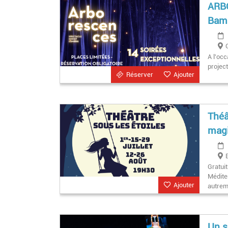
ARBO
Bam
A l'oc
project
Réserver
Ajouter
Théâ
magi
Gratuit
Méditer
Ajouter
autrem
Un s