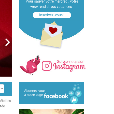
Pour sauver votre mercredi, votre
week-end et vos vacances !
Inscrivez-vous !
étoiles
ntée