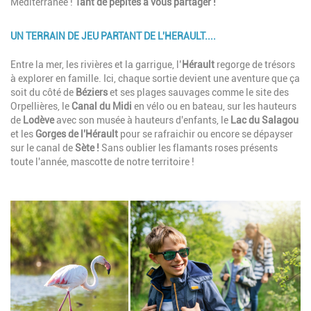
Méditerranée !
Tant de pépites à vous partager !
UN TERRAIN DE JEU PARTANT DE L'HERAULT....
Description
Entre la mer, les rivières et la garrigue, l’
Hérault
regorge de trésors
à explorer en famille. Ici, chaque sortie devient une aventure que ça
soit du côté de
Béziers
et ses plages sauvages comme le site des
Orpellières, le
Canal du Midi
en vélo ou en bateau, sur les hauteurs
de
Lodève
avec son musée à hauteurs d'enfants, le
Lac du Salagou
et les
Gorges de l'Hérault
pour se rafraichir ou encore se dépayser
sur le canal de
Sète !
Sans oublier les flamants roses présents
toute l'année, mascotte de notre territoire !
Image