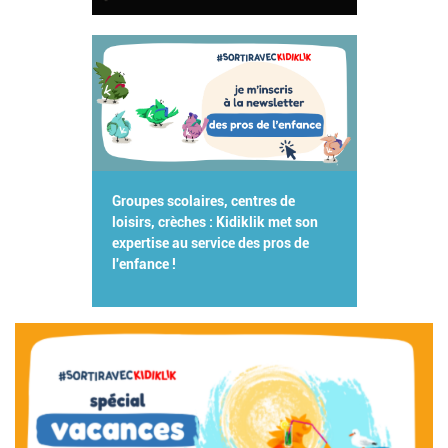
Groupes scolaires, centres de
loisirs, crèches : Kidiklik met son
expertise au service des pros de
l'enfance !