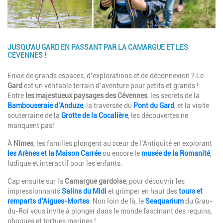
JUSQU'AU GARD EN PASSANT PAR LA CAMARGUE ET LES
CEVENNES !
Description
Envie de grands espaces, d’explorations et de déconnexion ? Le
Gard
est un véritable terrain d’aventure pour petits et grands !
Entre
les majestueux paysages des Cévennes
, les secrets de la
Bambouseraie d’Anduze
, la traversée du
Pont du Gard
, et la visite
souterraine de la
Grotte de la Cocalière
, les découvertes ne
manquent pas!
À
Nîmes
, les familles plongent au cœur de l’Antiquité en explorant
les Arènes et la Maison Carrée
ou encore le
musée de la Romanité
,
ludique et interactif pour les enfants.
Cap ensuite sur la
Camargue gardoise
, pour découvrir les
impressionnants
Salins du Midi
et grimper en haut des
tours et
remparts d’Aigues-Mortes
. Non loin de là, le
Seaquarium
du Grau-
du-Roi vous invite à plonger dans le monde fascinant des requins,
phoques et tortues marines !