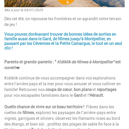
Mis à jour le 04/07/2025
Introduction
Dès cet été, on repousse les frontières et on agrandit notre terrain
de jeu !
Vous pouvez dorénavant trouver de bonnes idées de sorties en
famille aussi dans le Gard, de Nîmes jusqu'à Montpellier, en
passant par les Cévennes et la Petite Camargue, le tout en un seul
clic !
Paragraphes
Description
Parents et grands-parents : "
Kidiklik de Nîmes à Montpellier"
est
ouvert
❤️
Kidiklik continue de vous accompagner dans vos explorations
entre l'arrière pays et la mer pour vous amuser et vous cultiver en
famille!
Retrouvez n
os
coups de cœur
,
bon plans
et
reportages
pour vos escapades familiales dans le
Gard
et l'
Hérault.
Quelle chance de vivre sur ce beau territoire !
Flânez dans les
ruelles de
Nîmes
, explorez les paysages de l’arrière-pays entre
vignes, garrigues et oliviers, observez les flamants roses au bord
des étangs, et bien sûr… profitez des plages de sable fin face à la