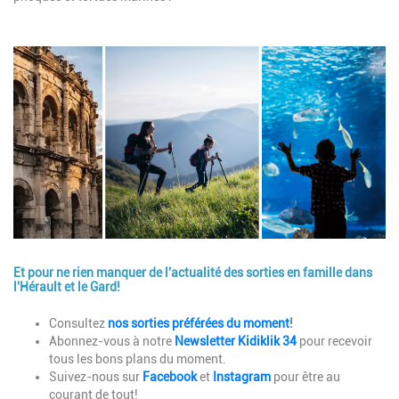
Image
Et pour ne rien manquer de l'actualité des sorties en famille dans
l'Hérault et le Gard!
Description
Consultez
nos sorties préférées du moment
!
Abonnez-vous à notre
Newsletter Kidiklik 34
pour recevoir
tous les bons plans du moment.
Suivez-nous sur
Facebook
et
Instagram
pour être au
courant de tout!