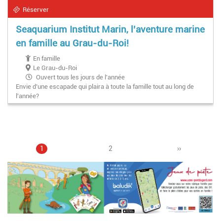
Réserver
Seaquarium Institut Marin, l’aventure marine
en famille au Grau-du-Roi!
En famille
Le Grau-du-Roi
Ouvert tous les jours de l'année
Envie d’une escapade qui plaira à toute la famille tout au long de
l'année?
Page
1
Page
2
Pagination
Page
››
courante
suivante