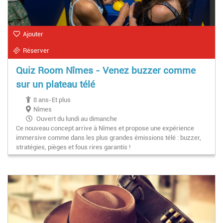
Ajouter
Réserver
Quiz Room Nîmes - Venez buzzer comme
sur un plateau télé
8 ans-Et plus
Nîmes
Ouvert du lundi au dimanche
Ce nouveau concept arrive à Nîmes et propose une expérience
immersive comme dans les plus grandes émissions télé : buzzer,
stratégies, pièges et fous rires garantis !