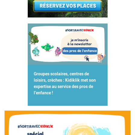
Groupes scolaires, centres de
loisirs, crèches : Kidiklik met son
expertise au service des pros de
l'enfance !