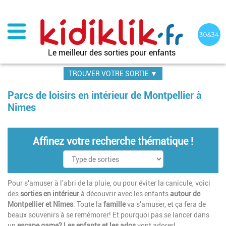
Aller
au
contenu
principal
Le meilleur des sorties pour enfants
TROUVER VOTRE SORTIE ▼
Parcs de loisirs en intérieur de Montpellier à
Nîmes
Affinez votre recherche thématique !
Pour s'amuser à l'abri de la pluie, ou pour éviter la canicule, voici
des
sorties en intérieur
à découvrir avec les enfants
autour de
Montpellier et Nîmes
. Toute la
famille
va s'amuser, et ça fera de
beaux souvenirs à se remémorer! Et pourquoi pas se lancer dans
un
escape game
?
Les enfants et les ados
vont adorer!