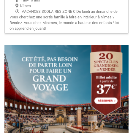
1 an-10 ans
Nîmes
VACANCES SCOLAIRES ZONE C Du lundi au dimanche de
Vous cherchez une sortie famille à faire en intérieur à Nîmes ?
9h30 à 18h30.
Rendez-vous chez Minimes, le monde à hauteur des enfants ! Ici
HORS VACANCES SCOLAIRES
on apprend en jouant!
Lundi & Mardi & Jeudi : fermé
Mercredi, Samedi & Dimanche : 9h30-18h30
Vendredi 9h30-12h30