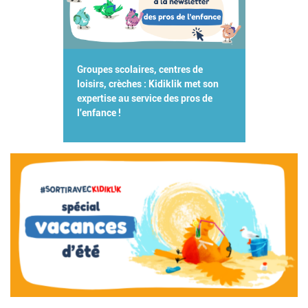
Groupes scolaires, centres de
loisirs, crèches : Kidiklik met son
expertise au service des pros de
l'enfance !