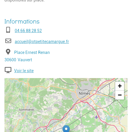
disponibles sur place.
Téléphone
04 66 88 28 52
E-mail
accueil@otpetitecamargue.fr
Adresse
Place Ernest Renan
Code postal
Ville
30600
Vauvert
Voir le site
Geolocalisation
+
−