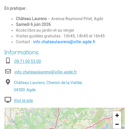
En pratique :
Château Laurens
– Avenue Raymond Pitet, Agde
Samedi 6 juin 2026
Accès libre au jardin et au verger
Visites guidées gratuites : 10h45, 14h45 et 16h45
Contact :
info.chateaulaurens@ville-agde.fr
Téléphone
09 71 00 53 00
E-mail
info.chateaulaurens@ville-agde.fr
Adresse
Château Laurens, Chemin de la Vallée,
Code postal
Ville
34300
Agde
Voir le site
Geolocalisation
+
−