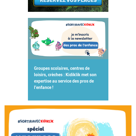
Groupes scolaires, centres de
loisirs, crèches : Kidiklik met son
expertise au service des pros de
l'enfance !