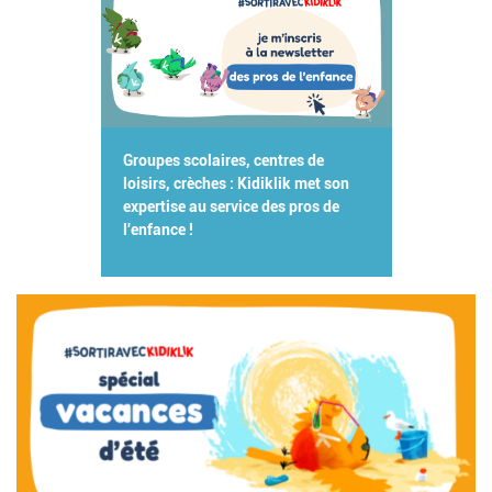
Groupes scolaires, centres de
loisirs, crèches : Kidiklik met son
expertise au service des pros de
l'enfance !