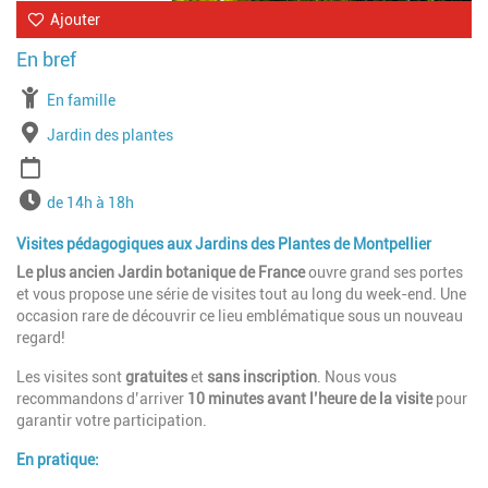
Ajouter
À partir de
En famille
Lieu
Jardin des plantes
Période
Horaires
de 14h à 18h
Visites pédagogiques aux Jardins des Plantes de Montpellier
Le plus ancien Jardin botanique de France
ouvre grand ses portes
et vous propose une série de visites tout au long du week-end. Une
occasion rare de découvrir ce lieu emblématique sous un nouveau
regard!
Les visites sont
gratuites
et
sans inscription
. Nous vous
recommandons d’arriver
10 minutes avant l’heure de la visite
pour
garantir votre participation.
En pratique: