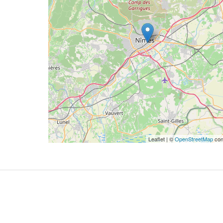
Leaflet | ©
OpenStreetMap
con