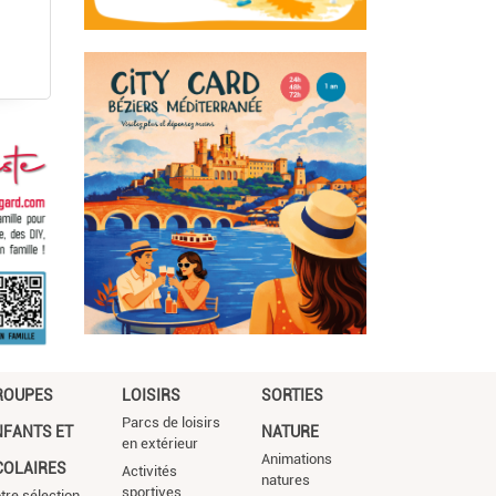
ROUPES
LOISIRS
SORTIES
Parcs de loisirs
NFANTS ET
NATURE
en extérieur
Animations
COLAIRES
Activités
natures
sportives
tre sélection