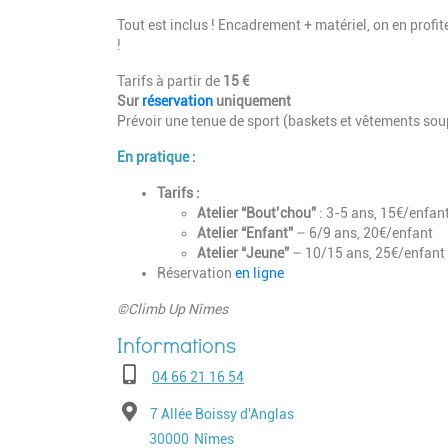
Tout est inclus ! Encadrement + matériel, on en profi
!
Tarifs à partir de
15 €
Sur
réservation
uniquement
Prévoir une tenue de sport (baskets et vêtements sou
En pratique :
Tarifs :
Atelier “Bout’chou”
: 3-5 ans, 15€/enfan
Atelier “Enfant”
– 6/9 ans, 20€/enfant
Atelier “Jeune”
– 10/15 ans, 25€/enfant
Réservation
en ligne
©Climb Up Nîmes
Téléphone
04 66 21 16 54
Adresse
7 Allée Boissy d'Anglas
Code postal
Ville
30000
Nîmes