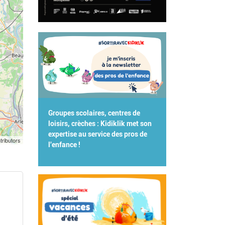
Groupes scolaires, centres de
loisirs, crèches : Kidiklik met son
expertise au service des pros de
tributors
l'enfance !