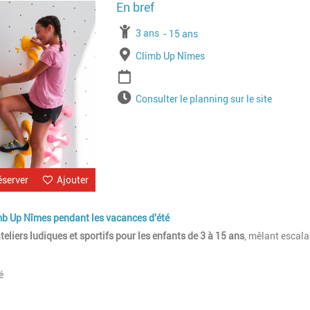
Image
À partir de
3 ans
Jusqu'à l'age de
15 ans
Lieu
Climb Up Nîmes
Période
Horaires
Consulter le planning sur le site
éserver
Ajouter
imb Up Nîmes pendant les vacances d'été
teliers ludiques et sportifs pour les enfants de 3 à 15 ans
, mêlant escala
é