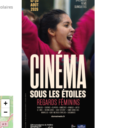
colaires
+
−