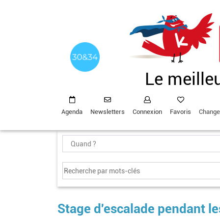
Aller
au
contenu
principal
Le meille
Agenda
Newsletters
Connexion
Favoris
Change
Stage d'escalade pendant l