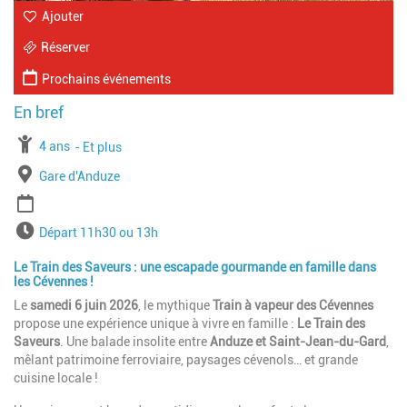
Ajouter
Réserver
Prochains événements
À partir de
4 ans
Jusqu'à l'age de
Et plus
Lieu
Gare d'Anduze
Période
Horaires
Départ 11h30 ou 13h
Le Train des Saveurs : une escapade gourmande en famille dans
les Cévennes !
Le
samedi 6 juin 2026
, le mythique
Train à vapeur des Cévennes
propose une expérience unique à vivre en famille :
Le Train des
Saveurs
. Une balade insolite entre
Anduze et Saint-Jean-du-Gard
,
mêlant patrimoine ferroviaire, paysages cévenols… et grande
cuisine locale !