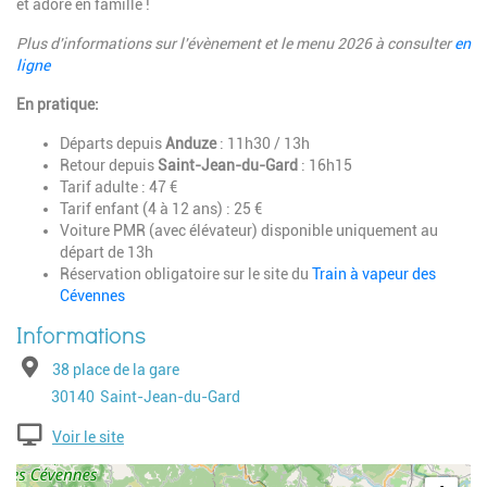
et adoré en famille !
Plus d'informations sur l'évènement et le menu 2026 à consulter
en
ligne
En pratique:
Départs depuis
Anduze
: 11h30 / 13h
Retour depuis
Saint-Jean-du-Gard
: 16h15
Tarif adulte : 47 €
Tarif enfant (4 à 12 ans) : 25 €
Voiture PMR (avec élévateur) disponible uniquement au
départ de 13h
Réservation obligatoire sur le site du
Train à vapeur des
Cévennes
Adresse
38 place de la gare
Code postal
Ville
30140
Saint-Jean-du-Gard
Voir le site
Geolocalisation