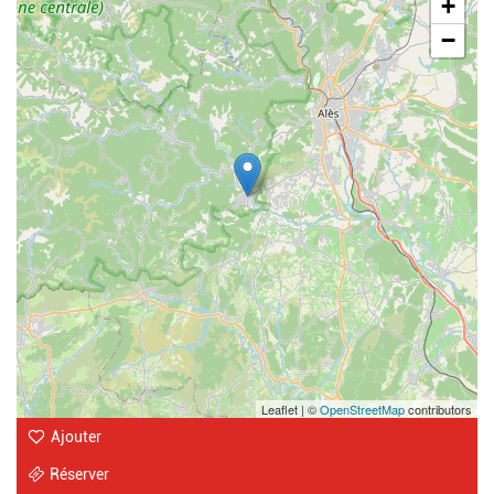
+
−
Leaflet | ©
OpenStreetMap
contributors
Ajouter
Réserver