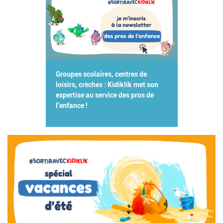
Groupes scolaires, centres de
loisirs, crèches : Kidiklik met son
expertise au service des pros de
l'enfance !