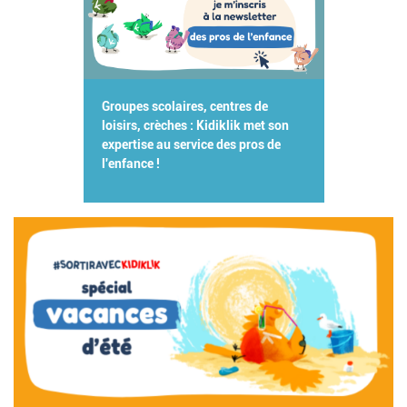
Groupes scolaires, centres de
loisirs, crèches : Kidiklik met son
expertise au service des pros de
l'enfance !