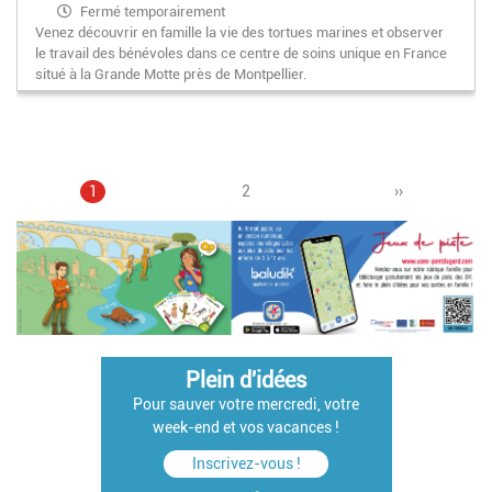
Fermé temporairement
Venez découvrir en famille la vie des tortues marines et observer
le travail des bénévoles dans ce centre de soins unique en France
situé à la Grande Motte près de Montpellier.
Page
1
Page
2
Pagination
Page
››
courante
suivante
Plein d'idées
Pour sauver votre mercredi, votre
week-end et vos vacances !
Inscrivez-vous !