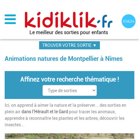
Aller
au
contenu
principal
Le meilleur des sorties pour enfants
TROUVER VOTRE SORTIE ▼
Animations natures de Montpellier à Nîmes
Affinez votre recherche thématique !
Ici, on apprend à aimer la nature et la préserver... des sorties en
plein air
dans l'Hérault et le Gard
pour tracer les animaux,
apprendre à reconnaître les plantes et les arbres, découvrir les
insectes...